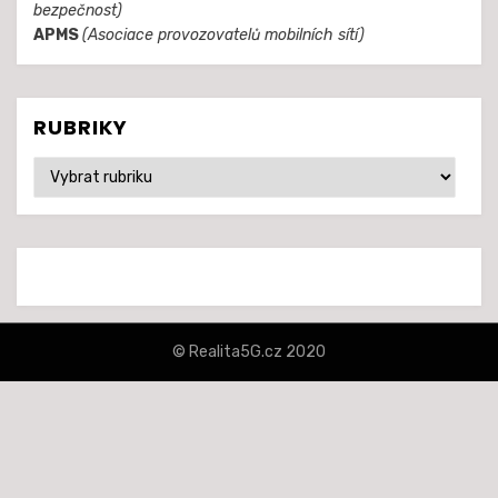
bezpečnost)
APMS
(Asociace provozovatelů mobilních sítí)
RUBRIKY
Rubriky
© Realita5G.cz 2020
šablona Amphibious od
TemplatePocket
⋅
Běží na platformě
WordPress