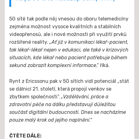
5G sítě tak podle něj vnesou do oboru telemedicíny
zejména možnost vysoce kvalitních a stabilních
videopřenosů, ale i nové možnosti při využití prvků
rozšířené reality.
„Ať již v komunikaci lékař-pacient,
tak lékař-lékař nejen v edukaci, ale také v krizových
situacích, kde lékař nebo pacient potřebuje během
sekund zobrazit komplexní informace
,“ říká.
Rynt z Ericssonu pak v 5G sítích vidí potenciál „stát
se dálnicí 21. století, která propojí venkov se
zbytkem společnosti“.
„Vzdělávání, práce a
zdravotní péče na dálku představují důležitou
součást digitální budoucnosti. Dnes se nacházíme
pouze malý krok od jejího naplnění.“
ČTĚTE DÁLE: