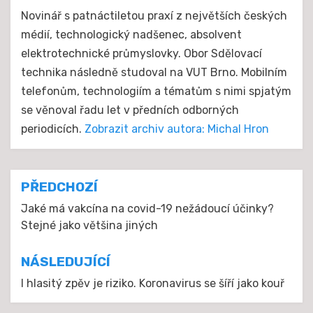
Novinář s patnáctiletou praxí z největších českých
médií, technologický nadšenec, absolvent
elektrotechnické průmyslovky. Obor Sdělovací
technika následně studoval na VUT Brno. Mobilním
telefonům, technologiím a tématům s nimi spjatým
se věnoval řadu let v předních odborných
periodicích.
Zobrazit archiv autora: Michal Hron
Navigace
PŘEDCHOZÍ
pro
Jaké má vakcína na covid-19 nežádoucí účinky?
Stejné jako většina jiných
příspěvek
NÁSLEDUJÍCÍ
I hlasitý zpěv je riziko. Koronavirus se šíří jako kouř