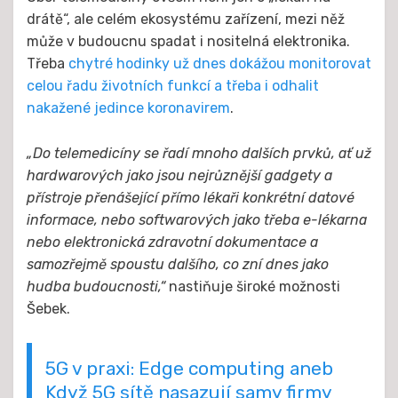
drátě“, ale celém ekosystému zařízení, mezi něž
může v budoucnu spadat i nositelná elektronika.
Třeba
chytré hodinky už dnes dokážou monitorovat
celou řadu životních funkcí a třeba i odhalit
nakažené jedince koronavirem
.
„Do telemedicíny se řadí mnoho dalších prvků, ať už
hardwarových jako jsou nejrůznější gadgety a
přístroje přenášející přímo lékaři konkrétní datové
informace, nebo softwarových jako třeba e-lékarna
nebo elektronická zdravotní dokumentace a
samozřejmě spoustu dalšího, co zní dnes jako
hudba budoucnosti,“
nastiňuje široké možnosti
Šebek.
5G v praxi: Edge computing aneb
Když 5G sítě nasazují samy firmy