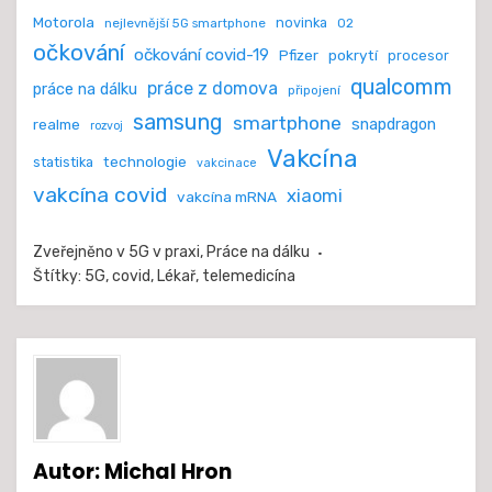
Motorola
novinka
nejlevnější 5G smartphone
O2
očkování
očkování covid-19
Pfizer
pokrytí
procesor
qualcomm
práce z domova
práce na dálku
připojení
samsung
smartphone
realme
snapdragon
rozvoj
Vakcína
technologie
statistika
vakcinace
vakcína covid
xiaomi
vakcína mRNA
Zveřejněno v
5G v praxi
,
Práce na dálku
Štítky:
5G
,
covid
,
Lékař
,
telemedicína
Autor:
Michal Hron