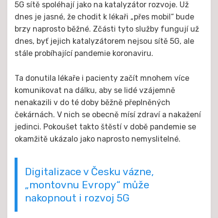
5G sítě spoléhají jako na katalyzátor rozvoje. Už
dnes je jasné, že chodit k lékaři „přes mobil“ bude
brzy naprosto běžné. Zčásti tyto služby fungují už
dnes, byť jejich katalyzátorem nejsou sítě 5G, ale
stále probíhající pandemie koronaviru.
Ta donutila lékaře i pacienty začít mnohem více
komunikovat na dálku, aby se lidé vzájemně
nenakazili v do té doby běžně přeplněných
čekárnách. V nich se obecně mísí zdraví a nakažení
jedinci. Pokoušet takto štěstí v době pandemie se
okamžitě ukázalo jako naprosto nemyslitelné.
Digitalizace v Česku vázne,
„montovnu Evropy“ může
nakopnout i rozvoj 5G