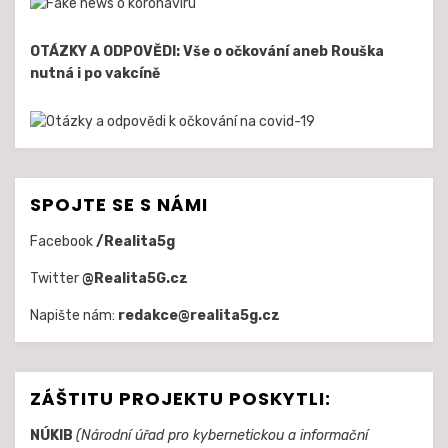
OTÁZKY A ODPOVĚDI: Vše o očkování aneb Rouška
nutná i po vakcíně
SPOJTE SE S NÁMI
Facebook
/Realita5g
Twitter
@Realita5G.cz
Napište nám:
redakce@realita5g.cz
ZÁŠTITU PROJEKTU POSKYTLI:
NÚKIB
(Národní úřad pro kybernetickou a informační