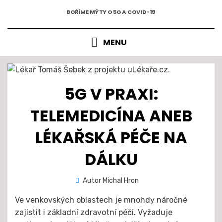
5G A COVID-19
Přejít
BOŘÍME MÝTY O 5G A COVID-19
k
obsahu
MENU
5G V PRAXI:
TELEMEDICÍNA ANEB
LÉKAŘSKÁ PÉČE NA
DÁLKU
Zveřejněno
Autor
Michal Hron
28. 1. 2021
dne
Ve venkovských oblastech je mnohdy náročné
zajistit i základní zdravotní péči. Vyžaduje