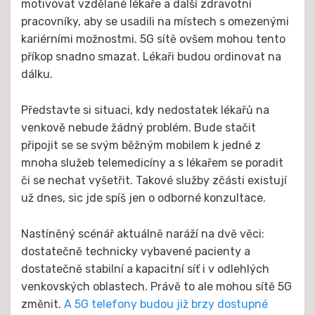
motivovat vzdělané lékaře a další zdravotní
pracovníky, aby se usadili na místech s omezenými
kariérními možnostmi. 5G sítě ovšem mohou tento
příkop snadno smazat. Lékaři budou ordinovat na
dálku.
Představte si situaci, kdy nedostatek lékařů na
venkově nebude žádný problém. Bude stačit
připojit se se svým běžným mobilem k jedné z
mnoha služeb telemedicíny a s lékařem se poradit
či se nechat vyšetřit. Takové služby zčásti existují
už dnes, sic jde spíš jen o odborné konzultace.
Nastíněný scénář aktuálně naráží na dvě věci:
dostatečně technicky vybavené pacienty a
dostatečně stabilní a kapacitní síť i v odlehlých
venkovských oblastech. Právě to ale mohou sítě 5G
změnit.
A 5G telefony budou již brzy dostupné