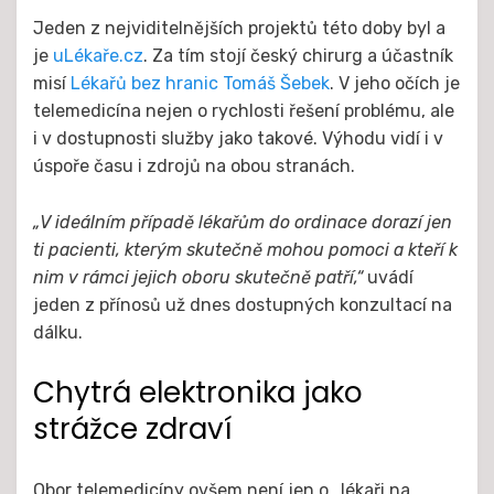
Jeden z nejviditelnějších projektů této doby byl a
je
uLékaře.cz
. Za tím stojí český chirurg a účastník
misí
Lékařů bez hranic
Tomáš Šebek
. V jeho očích je
telemedicína nejen o rychlosti řešení problému, ale
i v dostupnosti služby jako takové. Výhodu vidí i v
úspoře času i zdrojů na obou stranách.
„V ideálním případě lékařům do ordinace dorazí jen
ti pacienti, kterým skutečně mohou pomoci a kteří k
nim v rámci jejich oboru skutečně patří,“
uvádí
jeden z přínosů už dnes dostupných konzultací na
dálku.
Chytrá elektronika jako
strážce zdraví
Obor telemedicíny ovšem není jen o „lékaři na