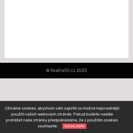
© Realita5G.cz 2020
šablona Amphibious od
TemplatePocket
⋅
Běží na platformě
WordPress
Užíváme cookies, abychom vám zajistili co možná nejsnadnější
použití našich webových stránek. Pokud budete nadále
prohlížet naše stránky předpokládáme, že s použitím cookies
souhlasíte.
SOUHLASÍM