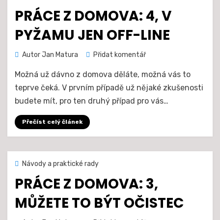
dne
PRÁCE Z DOMOVA: 4, V
PYŽAMU JEN OFF-LINE
na
Autor
Jan Matura
Přidat komentář
Práce
Možná už dávno z domova děláte, možná vás to
z
domova:
teprve čeká. V prvním případě už nějaké zkušenosti
4,
budete mít, pro ten druhý případ pro vás…
v
pyžamu
Přečíst celý článek
jen
off-
line
Zveřejněno
4. 6. 2021
Návody a praktické rady
dne
PRÁCE Z DOMOVA: 3,
MŮŽETE TO BÝT OČISTEC