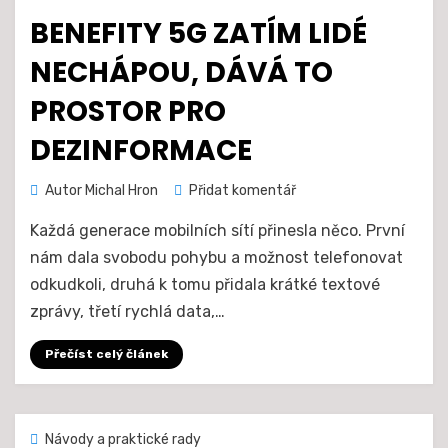
dne
BENEFITY 5G ZATÍM LIDÉ
NECHÁPOU, DÁVÁ TO
PROSTOR PRO
DEZINFORMACE
na
Autor
Michal Hron
Přidat komentář
Benefity
Každá generace mobilních sítí přinesla něco. První
5G
zatím
nám dala svobodu pohybu a možnost telefonovat
lidé
odkudkoli, druhá k tomu přidala krátké textové
nechápou,
zprávy, třetí rychlá data,…
dává
to
Přečíst celý článek
prostor
pro
dezinformace
Zveřejněno
10. 6. 2021
Návody a praktické rady