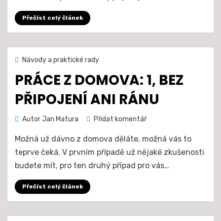
co
budete
Přečíst celý článek
potřebovat
Zveřejněno
14. 5. 2021
Návody a praktické rady
dne
PRÁCE Z DOMOVA: 1, BEZ
PŘIPOJENÍ ANI RÁNU
na
Autor
Jan Matura
Přidat komentář
Práce
Možná už dávno z domova děláte, možná vás to
z
domova:
teprve čeká. V prvním případě už nějaké zkušenosti
1,
budete mít, pro ten druhý případ pro vás…
bez
připojení
Přečíst celý článek
ani
ránu