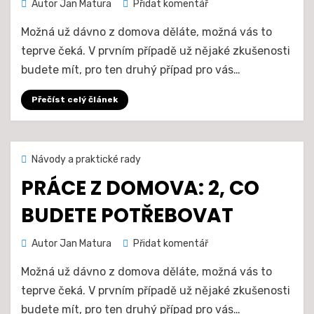
na
Autor
Jan Matura
Přidat komentář
Práce
Možná už dávno z domova děláte, možná vás to
z
domova:
teprve čeká. V prvním případě už nějaké zkušenosti
3,
budete mít, pro ten druhý případ pro vás…
můžete
to
Přečíst celý článek
být
očistec
Zveřejněno
24. 5. 2021
Návody a praktické rady
dne
PRÁCE Z DOMOVA: 2, CO
BUDETE POTŘEBOVAT
na
Autor
Jan Matura
Přidat komentář
Práce
Možná už dávno z domova děláte, možná vás to
z
domova:
teprve čeká. V prvním případě už nějaké zkušenosti
2,
budete mít, pro ten druhý případ pro vás…