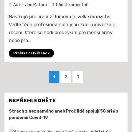
na
Autor
Jan Matura
Přidat komentář
Skype
Nástrojů pro práci z domova je velké množství.
není
jen
Vedle těch profesionálních jsou zde i univerzální
telefonní
řešení, které se hodí především pro menší firmy
služba.
nebo pro…
Využijte
ho
Přečíst celý článek
pro
práci
z
Posts
domova
STRÁNKA
STRÁNKA
DALŠÍ
1
2
pagination
STRÁNKA
NEPŘEHLÉDNĚTE
Strach z neznámého aneb Proč lidé spojují 5G sítě s
pandemií Covid-19