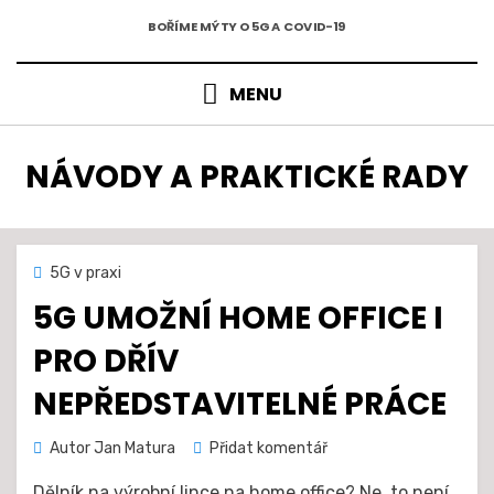
5G A COVID-19
Přejít
BOŘÍME MÝTY O 5G A COVID-19
k
obsahu
MENU
RUBRIKA
:
NÁVODY A PRAKTICKÉ RADY
Zveřejněno
22. 7. 2021
5G v praxi
dne
5G UMOŽNÍ HOME OFFICE I
PRO DŘÍV
NEPŘEDSTAVITELNÉ PRÁCE
na
Autor
Jan Matura
Přidat komentář
5G
Dělník na výrobní lince na home office? Ne, to není