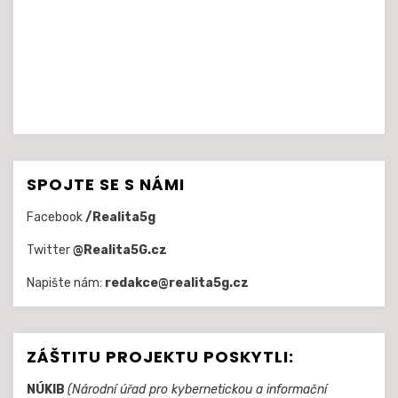
SPOJTE SE S NÁMI
Facebook
/Realita5g
Twitter
@Realita5G.cz
Napište nám:
redakce@realita5g.cz
ZÁŠTITU PROJEKTU POSKYTLI:
NÚKIB
(Národní úřad pro kybernetickou a informační
bezpečnost)
APMS
(Asociace provozovatelů mobilních sítí)
RUBRIKY
Rubriky