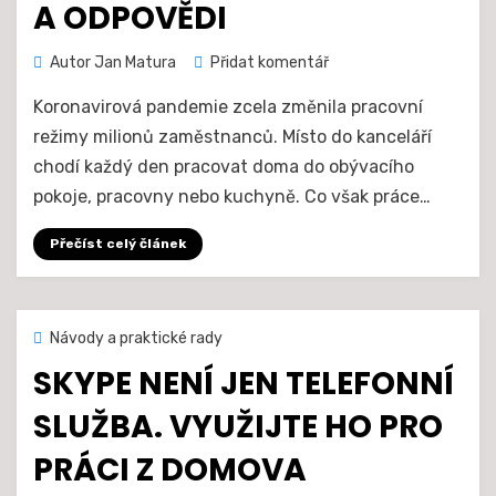
A ODPOVĚDI
na
Autor
Jan Matura
Přidat komentář
Práce
Koronavirová pandemie zcela změnila pracovní
na
dálku:
režimy milionů zaměstnanců. Místo do kanceláří
otázky
chodí každý den pracovat doma do obývacího
a
pokoje, pracovny nebo kuchyně. Co však práce…
odpovědi
Přečíst celý článek
Zveřejněno
29. 3. 2021
Návody a praktické rady
dne
SKYPE NENÍ JEN TELEFONNÍ
SLUŽBA. VYUŽIJTE HO PRO
PRÁCI Z DOMOVA