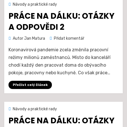
Zveřejněno
6. 5. 2021
Návody a praktické rady
dne
PRÁCE NA DÁLKU: OTÁZKY
A ODPOVĚDI 2
na
Autor
Jan Matura
Přidat komentář
PRÁCE
Koronavirová pandemie zcela změnila pracovní
NA
DÁLKU:
režimy milionů zaměstnanců. Místo do kanceláří
OTÁZKY
chodí každý den pracovat doma do obývacího
A
pokoje, pracovny nebo kuchyně. Co však práce…
ODPOVĚDI
2
Přečíst celý článek
Zveřejněno
29. 4. 2021
Návody a praktické rady
dne
PRÁCE NA DÁLKU: OTÁZKY