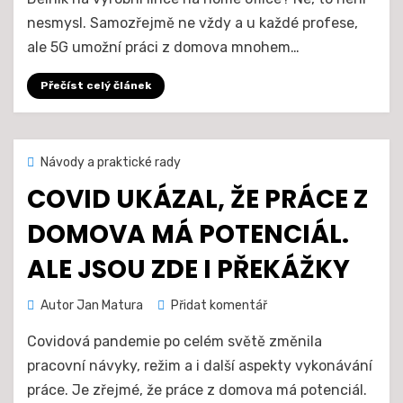
umožní
home
nesmysl. Samozřejmě ne vždy a u každé profese,
office
ale 5G umožní práci z domova mnohem…
i
pro
Přečíst celý článek
dřív
nepředstavitelné
práce
Zveřejněno
20. 7. 2021
Návody a praktické rady
dne
COVID UKÁZAL, ŽE PRÁCE Z
DOMOVA MÁ POTENCIÁL.
ALE JSOU ZDE I PŘEKÁŽKY
na
Autor
Jan Matura
Přidat komentář
Covid
Covidová pandemie po celém světě změnila
ukázal,
že
pracovní návyky, režim a i další aspekty vykonávání
práce
práce. Je zřejmé, že práce z domova má potenciál.