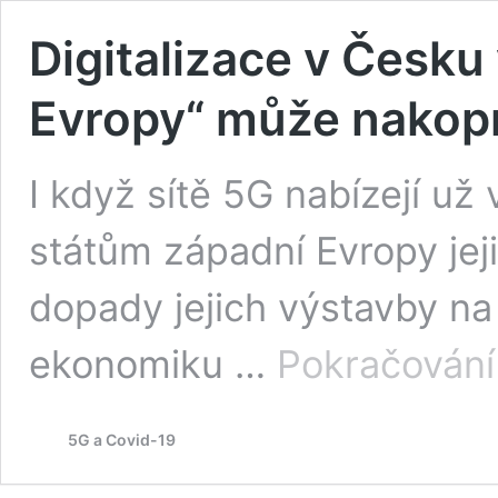
Digitalizace v Česk
Evropy“ může nakopn
I když sítě 5G nabízejí už 
státům západní Evropy jeji
dopady jejich výstavby n
ekonomiku …
Pokračování
5G a Covid-19