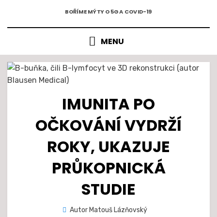
5G A COVID-19
Přejít
BOŘÍME MÝTY O 5G A COVID-19
k
obsahu
MENU
IMUNITA PO
OČKOVÁNÍ VYDRŽÍ
ROKY, UKAZUJE
PRŮKOPNICKÁ
STUDIE
Zveřejněno
Autor
Matouš Lázňovský
29. 6.