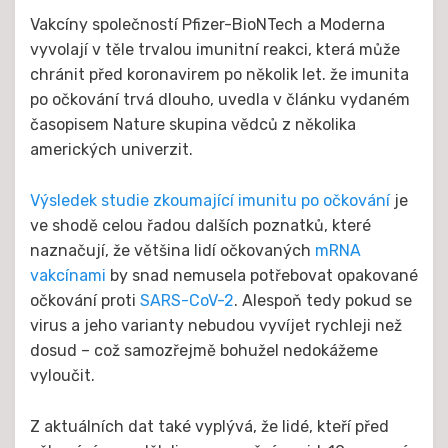
dne
2021
Vakcíny společností Pfizer-BioNTech a Moderna
vyvolají v těle trvalou imunitní reakci, která může
chránit před koronavirem po několik let. že imunita
po očkování trvá dlouho, uvedla v článku vydaném
časopisem Nature skupina vědců z několika
amerických univerzit.
Výsledek studie zkoumající imunitu po očkování
je
ve shodě celou řadou dalších poznatků, které
naznačují, že většina lidí očkovaných
mRNA
vakcínami
by snad nemusela potřebovat opakované
očkování proti
SARS-CoV-2
. Alespoň tedy pokud se
virus a jeho varianty nebudou vyvíjet rychleji než
dosud – což samozřejmě bohužel nedokážeme
vyloučit.
Z aktuálních dat také vyplývá, že lidé, kteří před