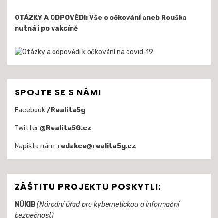
OTÁZKY A ODPOVĚDI: Vše o očkování aneb Rouška
nutná i po vakcíně
SPOJTE SE S NÁMI
Facebook
/Realita5g
Twitter
@Realita5G.cz
Napište nám:
redakce@realita5g.cz
ZÁŠTITU PROJEKTU POSKYTLI:
NÚKIB
(Národní úřad pro kybernetickou a informační
bezpečnost)