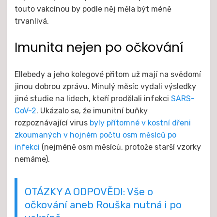
touto vakcínou by podle něj měla být méně
trvanlivá.
Imunita nejen po očkování
Ellebedy a jeho kolegové přitom už mají na svědomí
jinou dobrou zprávu. Minulý měsíc vydali výsledky
jiné studie na lidech, kteří prodělali infekci
SARS-
CoV-2
. Ukázalo se, že imunitní buňky
rozpoznávající virus
byly přítomné v kostní dřeni
zkoumaných v hojném počtu osm měsíců po
infekci
(nejméně osm měsíců, protože starší vzorky
nemáme).
OTÁZKY A ODPOVĚDI: Vše o
očkování aneb Rouška nutná i po