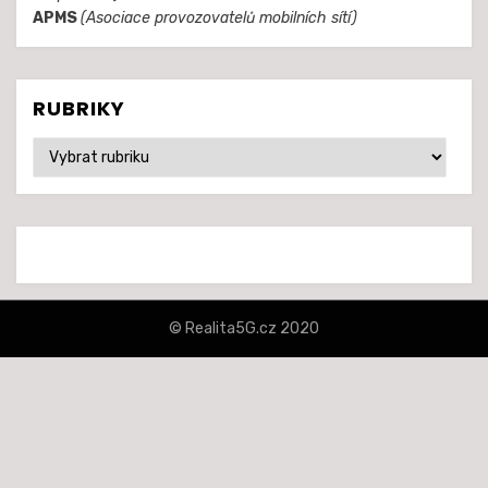
APMS
(Asociace provozovatelů mobilních sítí)
RUBRIKY
Rubriky
© Realita5G.cz 2020
šablona Amphibious od
TemplatePocket
⋅
Běží na platformě
WordPress