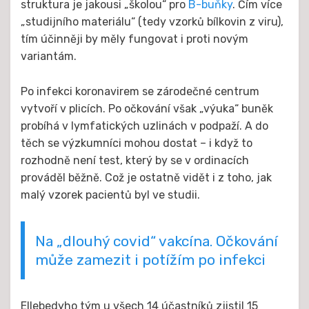
struktura je jakousi „školou“ pro
B-buňky
. Čím více
„studijního materiálu“ (tedy vzorků bílkovin z viru),
tím účinněji by měly fungovat i proti novým
variantám.
Po infekci koronavirem se zárodečné centrum
vytvoří v plicích. Po očkování však „výuka“ buněk
probíhá v lymfatických uzlinách v podpaží. A do
těch se výzkumníci mohou dostat – i když to
rozhodně není test, který by se v ordinacích
prováděl běžně. Což je ostatně vidět i z toho, jak
malý vzorek pacientů byl ve studii.
Na „dlouhý covid“ vakcína. Očkování
může zamezit i potížím po infekci
Ellebedyho tým u všech 14 účastníků zjistil 15