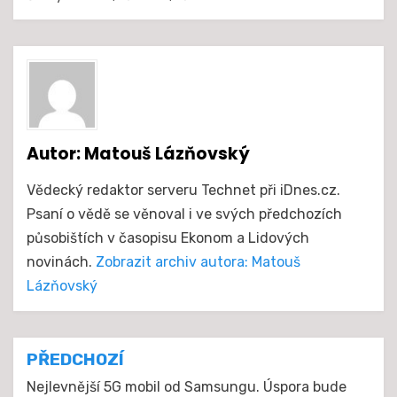
Autor:
Matouš Lázňovský
Vědecký redaktor serveru Technet při iDnes.cz.
Psaní o vědě se věnoval i ve svých předchozích
působištích v časopisu Ekonom a Lidových
novinách.
Zobrazit archiv autora: Matouš
Lázňovský
Navigace
PŘEDCHOZÍ
pro
Nejlevnější 5G mobil od Samsungu. Úspora bude