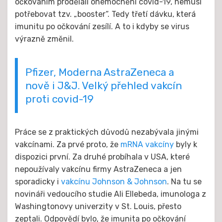
očkováním prodělali onemocnění covid-19, nemusí
potřebovat tzv. „booster“. Tedy třetí dávku, která
imunitu po očkování zesílí. A to i kdyby se virus
výrazně změnil.
Pfizer, Moderna AstraZeneca a
nově i J&J. Velký přehled vakcín
proti covid-19
Práce se z praktických důvodů nezabývala jinými
vakcínami. Za prvé proto, že
mRNA vakcíny
byly k
dispozici první. Za druhé probíhala v USA, které
nepoužívaly vakcínu firmy AstraZeneca a jen
sporadicky i
vakcínu Johnson & Johnson
. Na tu se
novináři vedoucího studie Ali Ellebeda, imunologa z
Washingtonovy univerzity v St. Louis, přesto
zeptali. Odpovědí bylo, že imunita po očkování