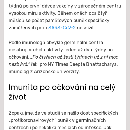
týdnů po první dávce vakcíny v zárodečném centru
vysokou míru aktivity. Během oněch cca čtyř
měsíců se počet paměťových buněk specificky
zaměřených proti
SARS-CoV-2
nesnížil.
Podle imunologů obvykle germinální centra
dosahují vrcholu aktivity jeden až dva týdny po
očkování.
„Po čtyřech až šesti týdnech už z ní moc
nezbývá,“
řekl pro NY Times Deepta Bhattacharya,
imunolog z Arizonské univerzity.
Imunita po očkování na celý
život
Zopakujme, že ve studii se našlo dost specifických
„protikoronavirových“ buněk v germinačních
centrech i po několika měsících od infekce. Jak