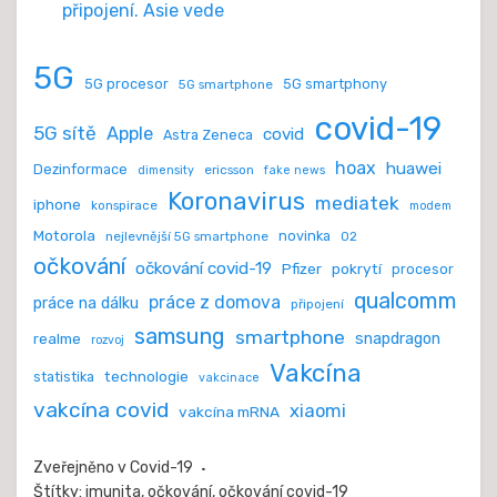
připojení. Asie vede
5G
5G procesor
5G smartphony
5G smartphone
covid-19
5G sítě
Apple
covid
Astra Zeneca
hoax
huawei
Dezinformace
ericsson
dimensity
fake news
Koronavirus
mediatek
iphone
konspirace
modem
Motorola
novinka
nejlevnější 5G smartphone
O2
očkování
očkování covid-19
Pfizer
pokrytí
procesor
qualcomm
práce z domova
práce na dálku
připojení
samsung
smartphone
realme
snapdragon
rozvoj
Vakcína
technologie
statistika
vakcinace
vakcína covid
xiaomi
vakcína mRNA
Zveřejněno v
Covid-19
Štítky:
imunita
,
očkování
,
očkování covid-19