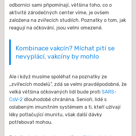
odborníci sami připomínají, většina toho, co o
aktivitě zárodečných center víme, je ovšem
založena na zvířecích studiích. Poznatky o tom, jak
reagují na očkování, jsou velmi omezené.
Kombinace vakcín? Míchat pití se
nevyplácí, vakcíny by mohlo
Ale i když musíme spoléhat na poznatky ze
„zvířecích modelů“, zdá se velmi pravděpodobné, že
velká většina očkovaných lidí bude proti
SARS-
CoV-2
dlouhodobě chráněna. Senioři, lidé s
oslabeným imunitním systémem a ti, kteří užívají
léky potlačující imunitu, však další dávky
potřebovat mohou.