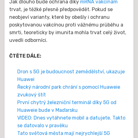
Jak dlouho bude ochrana díky
mRNA vakcínám
trvat, je těžké přesně předpovědět. Pokud se
neobjeví varianty, které by obešly i ochranu
poskytovanou vakcínou proti vážnému průběhu a
smrti, teoreticky by imunita mohla trvat celý život,
uvedli odborníci.
ČTĚTE DÁLE:
Dron s 5G je budoucnost zemědělství, ukazuje
Huawei
Řecký národní park chrání s pomocí Huaweie
zvukový štít
První chytrý železniční terminál díky 5G od
Huaweie bude v Maďarsku
VIDEO: Dnes vytáhnete mobil a datujete. Takto
se datovalo v pravěku
Tato světová města mají nejrychlejší 5G