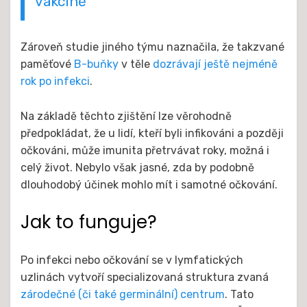
vakcíně
Zároveň studie jiného týmu naznačila, že takzvané
paměťové
B-buňky
v těle
dozrávají ještě nejméně
rok po infekci
.
Na základě těchto zjištění lze věrohodně
předpokládat, že u lidí, kteří byli infikováni a později
očkováni, může imunita přetrvávat roky, možná i
celý život. Nebylo však jasné, zda by podobně
dlouhodobý účinek mohlo mít i samotné očkování.
Jak to funguje?
Po infekci nebo očkování se v lymfatických
uzlinách vytvoří specializovaná struktura zvaná
zárodečné (či také germinální) centrum
. Tato