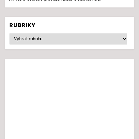
RUBRIKY
Rubriky
© Realita5G.cz 2020
šablona Amphibious od
TemplatePocket
⋅
Běží na platformě
WordPress