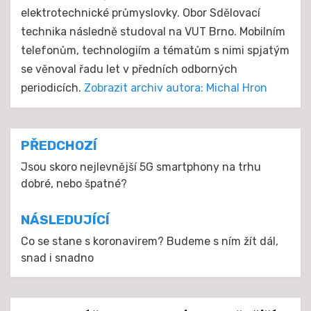
elektrotechnické průmyslovky. Obor Sdělovací
technika následně studoval na VUT Brno. Mobilním
telefonům, technologiím a tématům s nimi spjatým
se věnoval řadu let v předních odborných
periodicích.
Zobrazit archiv autora: Michal Hron
Navigace
PŘEDCHOZÍ
pro
Jsou skoro nejlevnější 5G smartphony na trhu
dobré, nebo špatné?
příspěvek
NÁSLEDUJÍCÍ
Co se stane s koronavirem? Budeme s ním žít dál,
snad i snadno