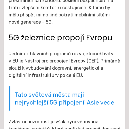
přeshraničních koridorů, posílení bezpečnosti na
trati i zlepšení komfortu cestujících. K tomu by
mělo přispět mimo jiné pokrytí mobilními sítěmi
nové generace – 5G.
5G železnice propojí Evropu
Jedním z hlavních programů rozvoje konektivity
v EU je Nástroj pro propojení Evropy (CEF). Primárně
slouží k vybudování dopravní, energetické a
digitální infrastruktury po celé EU.
Tato světová města mají
nejrychlejší 5G připojení. Asie vede
Zvláštní pozornost je však nyní věnována
kombinaci projektů, které například propojí dopravní