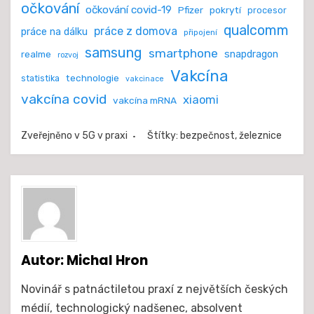
očkování
očkování covid-19
Pfizer
pokrytí
procesor
qualcomm
práce z domova
práce na dálku
připojení
samsung
smartphone
realme
snapdragon
rozvoj
Vakcína
technologie
statistika
vakcinace
vakcína covid
xiaomi
vakcína mRNA
Zveřejněno v
5G v praxi
Štítky:
bezpečnost
,
železnice
Autor:
Michal Hron
Novinář s patnáctiletou praxí z největších českých
médií, technologický nadšenec, absolvent