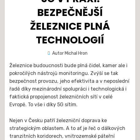
BEZPEČNĚJŠÍ
ŽELEZNICE PLNÁ
TECHNOLOGIÍ
Zveřejněno
Autor
Michal Hron
9. 6. 2021
dne
Železnice budoucnosti bude plná čidel, kamer ale i
pokročilých nástrojů monitoringu. Zvýší se tak
bezpečnost provozu, jeho efektivita a v neposlední
řadě díky mezinárodní spolupráci i technologická i
faktická propojenost železničních sítí v celé
Evropě. To vše i díky 5G sítím.
Nejen v Česku patří železniční doprava ke
strategickým oblastem. A to ať je řeč o dálkových
tranzitních koridorech, vnitrozemské páteřní