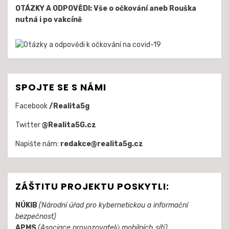
OTÁZKY A ODPOVĚDI: Vše o očkování aneb Rouška
nutná i po vakcíně
SPOJTE SE S NÁMI
Facebook
/Realita5g
Twitter
@Realita5G.cz
Napište nám:
redakce@realita5g.cz
ZÁŠTITU PROJEKTU POSKYTLI:
NÚKIB
(Národní úřad pro kybernetickou a informační
bezpečnost)
APMS
(Asociace provozovatelů mobilních sítí)