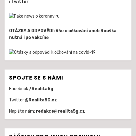
i Twitter
OTÁZKY A ODPOVĚDI: Vše o očkování aneb Rouška
nutná i po vakcíně
SPOJTE SE S NÁMI
Facebook
/Realita5g
Twitter
@Realita5G.cz
Napište nám:
redakce@realita5g.cz