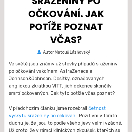
SRAŽENINY PO
OČKOVÁNÍ. JAK
POTÍŽE POZNAT
VČAS?
Zveřejněno
Autor
Matouš Lázňovský
21. 4.
dne
2021
Ve světě jsou známy už stovky případů sraženiny
po očkování vakcínami AstraZeneca a
Johnson&Johnson. Desítky, označovaných
anglickou zkratkou VITT, jich dokonce skončily
smrtí očkovaných. Jak tyto potíže včas poznat?
V předchozím článku jsme rozebrali
četnost
výskytu sraženiny po očkování
. Pozitivní v tomto
duchu je, že jsou to podle všeho jevy velmi vzácné.
Už proto, že v rámci klinických zkoušek, kterých se