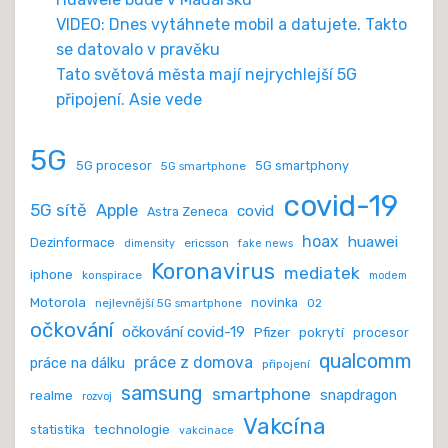
VIDEO: Dnes vytáhnete mobil a datujete. Takto
se datovalo v pravěku
Tato světová města mají nejrychlejší 5G
připojení. Asie vede
5G
5G procesor
5G smartphony
5G smartphone
covid-19
5G sítě
Apple
covid
Astra Zeneca
hoax
huawei
Dezinformace
ericsson
dimensity
fake news
Koronavirus
mediatek
iphone
konspirace
modem
Motorola
novinka
nejlevnější 5G smartphone
O2
očkování
očkování covid-19
Pfizer
pokrytí
procesor
qualcomm
práce z domova
práce na dálku
připojení
samsung
smartphone
realme
snapdragon
rozvoj
Vakcína
technologie
statistika
vakcinace