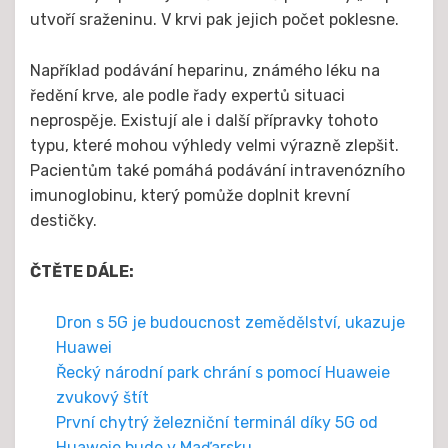
utvoří sraženinu. V krvi pak jejich počet poklesne.
Například podávání heparinu, známého léku na
ředění krve, ale podle řady expertů situaci
neprospěje. Existují ale i další přípravky tohoto
typu, které mohou výhledy velmi výrazně zlepšit.
Pacientům také pomáhá podávání intravenózního
imunoglobinu, který pomůže doplnit krevní
destičky.
ČTĚTE DÁLE:
Dron s 5G je budoucnost zemědělství, ukazuje
Huawei
Řecký národní park chrání s pomocí Huaweie
zvukový štít
První chytrý železniční terminál díky 5G od
Huaweie bude v Maďarsku