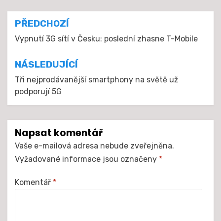
Navigace
PŘEDCHOZÍ
pro
Vypnutí 3G sítí v Česku: poslední zhasne T-Mobile
příspěvek
NÁSLEDUJÍCÍ
Tři nejprodávanější smartphony na světě už
podporují 5G
Napsat komentář
Vaše e-mailová adresa nebude zveřejněna.
Vyžadované informace jsou označeny
*
Komentář
*