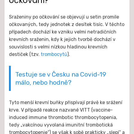
očkování?
Sraženiny po očkování se objevují u setin promile
očkovaných, tedy jednotek z desítek tisíc. V těchto
případech dochází ke vzniku velmi netradičních
krevních sraženin, kdy k jejich tvorbě dochází v
souvislosti s velmi nízkou hladinou krevních
destiček (tzv.
trombocytů
).
Testuje se v Česku na Covid-19
málo, nebo hodně?
Tyto menší krevní buňky přispívají právě ke srážení
krve. V případě reakce nazvané VITT (vaccine-
induced immune thrombotic thrombocytopenia,
tedy „vakcínou vyvolaná imunitní trombotická
trombocytopenie“) se však k sobě prakticky „slepí“ a