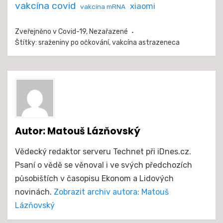
vakcína covid
xiaomi
vakcína mRNA
Zveřejněno v
Covid-19
,
Nezařazené
Štítky:
sraženiny po očkování
,
vakcína astrazeneca
Autor:
Matouš Lázňovský
Vědecký redaktor serveru Technet při iDnes.cz.
Psaní o vědě se věnoval i ve svých předchozích
působištích v časopisu Ekonom a Lidových
novinách.
Zobrazit archiv autora: Matouš
Lázňovský