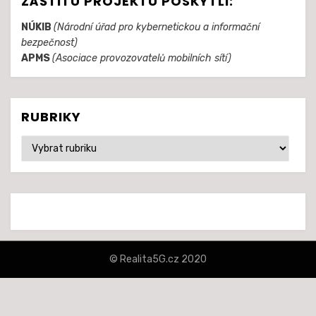
ZÁŠTITU PROJEKTU POSKYTLI:
NÚKIB
(Národní úřad pro kybernetickou a informační
bezpečnost)
APMS
(Asociace provozovatelů mobilních sítí)
RUBRIKY
Rubriky
© Realita5G.cz 2020
šablona Amphibious od
TemplatePocket
⋅
Běží na platformě
WordPress