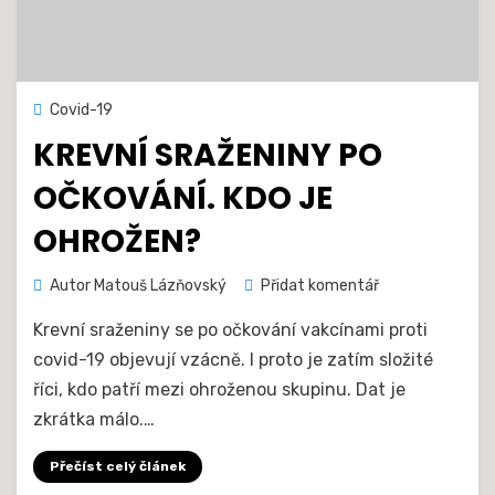
Zveřejněno
22. 4. 2021
Covid-19
dne
KREVNÍ SRAŽENINY PO
OČKOVÁNÍ. KDO JE
OHROŽEN?
na
Autor
Matouš Lázňovský
Přidat komentář
Krevní
Krevní sraženiny se po očkování vakcínami proti
sraženiny
po
covid-19 objevují vzácně. I proto je zatím složité
očkování.
říci, kdo patří mezi ohroženou skupinu. Dat je
Kdo
zkrátka málo.…
je
ohrožen?
Přečíst celý článek