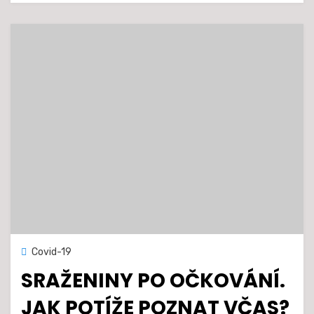
Zveřejněno
21. 4. 2021
Covid-19
dne
SRAŽENINY PO OČKOVÁNÍ.
JAK POTÍŽE POZNAT VČAS?