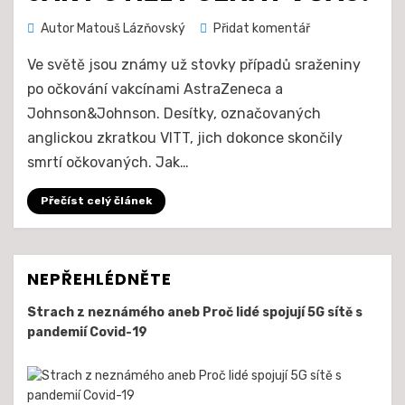
na
Autor
Matouš Lázňovský
Přidat komentář
Sraženiny
Ve světě jsou známy už stovky případů sraženiny
po
očkování.
po očkování vakcínami AstraZeneca a
Jak
Johnson&Johnson. Desítky, označovaných
potíže
anglickou zkratkou VITT, jich dokonce skončily
poznat
smrtí očkovaných. Jak…
včas?
Přečíst celý článek
NEPŘEHLÉDNĚTE
Strach z neznámého aneb Proč lidé spojují 5G sítě s
pandemií Covid-19