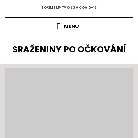
5G A COVID-19
Přejít
BOŘÍME MÝTY O 5G A COVID-19
k
obsahu
MENU
ŠTÍTEK
:
SRAŽENINY PO OČKOVÁNÍ