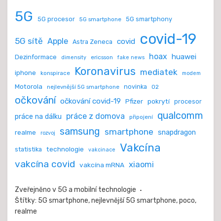
5G
5G procesor
5G smartphony
5G smartphone
covid-19
5G sítě
Apple
covid
Astra Zeneca
hoax
huawei
Dezinformace
ericsson
dimensity
fake news
Koronavirus
mediatek
iphone
konspirace
modem
Motorola
novinka
nejlevnější 5G smartphone
O2
očkování
očkování covid-19
Pfizer
pokrytí
procesor
qualcomm
práce z domova
práce na dálku
připojení
samsung
smartphone
realme
snapdragon
rozvoj
Vakcína
technologie
statistika
vakcinace
vakcína covid
xiaomi
vakcína mRNA
Zveřejněno v
5G a mobilní technologie
Štítky:
5G smartphone
,
nejlevnější 5G smartphone
,
poco
,
realme