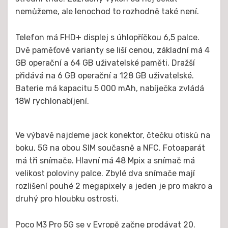
nemůžeme, ale lenochod to rozhodně také není.
Telefon má FHD+ displej s úhlopříčkou 6,5 palce.
Dvě paměťové varianty se liší cenou, základní má 4
GB operační a 64 GB uživatelské paměti. Dražší
přidává na 6 GB operační a 128 GB uživatelské.
Baterie má kapacitu 5 000 mAh, nabíječka zvládá
18W rychlonabíjení.
Ve výbavě najdeme jack konektor, čtečku otisků na
boku, 5G na obou SIM současně a NFC. Fotoaparát
má tři snímače. Hlavní má 48 Mpix a snímač má
velikost poloviny palce. Zbylé dva snímače mají
rozlišení pouhé 2 megapixely a jeden je pro makro a
druhý pro hloubku ostrosti.
Poco M3 Pro 5G se v Evropě začne prodávat 20.