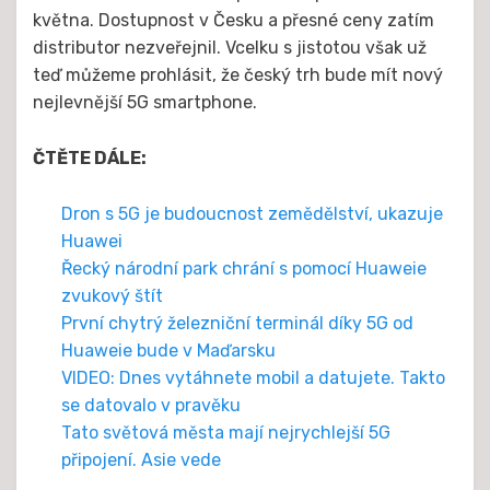
května. Dostupnost v Česku a přesné ceny zatím
distributor nezveřejnil. Vcelku s jistotou však už
teď můžeme prohlásit, že český trh bude mít nový
nejlevnější 5G smartphone.
ČTĚTE DÁLE:
Dron s 5G je budoucnost zemědělství, ukazuje
Huawei
Řecký národní park chrání s pomocí Huaweie
zvukový štít
První chytrý železniční terminál díky 5G od
Huaweie bude v Maďarsku
VIDEO: Dnes vytáhnete mobil a datujete. Takto
se datovalo v pravěku
Tato světová města mají nejrychlejší 5G
připojení. Asie vede