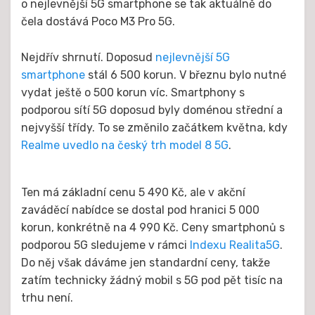
o nejlevnější 5G smartphone se tak aktuálně do
čela dostává Poco M3 Pro 5G.
Nejdřív shrnutí. Doposud
nejlevnější
5G
smartphone
stál 6 500 korun. V březnu bylo nutné
vydat ještě o 500 korun víc. Smartphony s
podporou sítí 5G doposud byly doménou střední a
nejvyšší třídy. To se změnilo začátkem května, kdy
Realme uvedlo na český trh model 8 5G
.
Ten má základní cenu 5 490 Kč, ale v akční
zaváděcí nabídce se dostal pod hranici 5 000
korun, konkrétně na 4 990 Kč. Ceny smartphonů s
podporou 5G sledujeme v rámci
Indexu Realita5G
.
Do něj však dáváme jen standardní ceny, takže
zatím technicky žádný mobil s 5G pod pět tisíc na
trhu není.