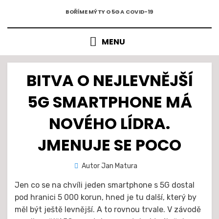
5G A COVID-19
Přejít
BOŘÍME MÝTY O 5G A COVID-19
k
obsahu
MENU
BITVA O NEJLEVNĚJŠÍ
5G SMARTPHONE MÁ
NOVÉHO LÍDRA.
JMENUJE SE POCO
Zveřejněno
Autor
Jan Matura
21. 5. 2021
dne
Jen co se na chvíli jeden smartphone s 5G dostal
pod hranici 5 000 korun, hned je tu další, který by
měl být ještě levnější. A to rovnou trvale. V závodě