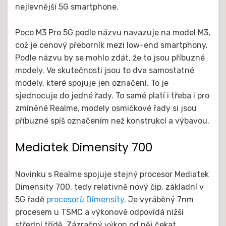
nejlevnější 5G smartphone.
Poco M3 Pro 5G podle názvu navazuje na model M3,
což je cenový přeborník mezi low-end smartphony.
Podle názvu by se mohlo zdát, že to jsou příbuzné
modely. Ve skutečnosti jsou to dva samostatné
modely, které spojuje jen označení. To je
sjednocuje do jedné řady. To samé platí i třeba i pro
zmíněné Realme, modely osmičkové řady si jsou
příbuzné spíš označením než konstrukcí a výbavou.
Mediatek Dimensity 700
Novinku s Realme spojuje stejný procesor Mediatek
Dimensity 700, tedy relativně nový čip, základní v
5G řadě
procesorů Dimensity
. Je vyráběný 7nm
procesem u TSMC a výkonově odpovídá nižší
střední třídě. Zázračný výkon od něj čekat