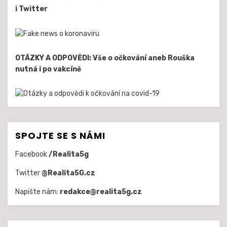
i Twitter
OTÁZKY A ODPOVĚDI: Vše o očkování aneb Rouška
nutná i po vakcíně
SPOJTE SE S NÁMI
Facebook
/Realita5g
Twitter
@Realita5G.cz
Napište nám:
redakce@realita5g.cz