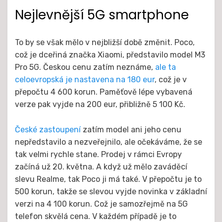
Nejlevnější 5G smartphone
To by se však mělo v nejbližší době změnit. Poco,
což je dceřiná značka Xiaomi, představilo model M3
Pro 5G. Českou cenu zatím neznáme,
ale ta
celoevropská je nastavena na 180 eur
, což je v
přepočtu 4 600 korun. Paměťově lépe vybavená
verze pak vyjde na 200 eur, přibližně 5 100 Kč.
České zastoupení
zatím model ani jeho cenu
nepředstavilo a nezveřejnilo, ale očekáváme, že se
tak velmi rychle stane. Prodej v rámci Evropy
začíná už 20. května. A když už mělo zaváděcí
slevu Realme, tak Poco ji má také. V přepočtu je to
500 korun, takže se slevou vyjde novinka v základní
verzi na 4 100 korun. Což je samozřejmě na 5G
telefon skvělá cena. V každém případě je to