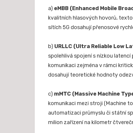
a)
eMBB (Enhanced Mobile Broa
kvalitních hlasových hovorů, texto
sítích 5G dosahují přenosové rychl
b)
URLLC (Ultra Reliable Low 
spolehlivá spojení s nízkou latenc
komunikaci zejména v rámci kritick
dosahují teoretické hodnoty odezvy
c)
mMTC (Massive Machine Typ
komunikaci mezi stroji (Machine t
automatizaci průmyslu či státní sp
milion zařízení na kilometr čtvereč