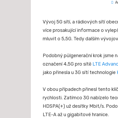
A
Vývoj 5G sítí, a rádiových sítí obe
více prosakující informace o vylepš
mluvit o 5,5G. Tedy dalším vývojov
Podobný půlgenerační krok jsme napo
označení 4,5G pro sítě
LTE Advan
jako přinesla u 3G sítí technologie
V obou případech přinesl tento kl
rychlosti. Zatímco 3G nabízelo te
HDSPA(+) už desítky Mbit/s. Podo
LTE-A až u gigabitové hranice.