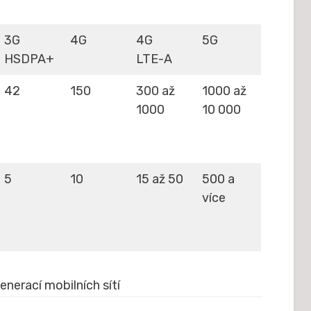
3G
4G
4G
5G
HSDPA+
LTE-A
42
150
300 až
1000 až
1000
10 000
5
10
15 až 50
500 a
více
enerací mobilních sítí