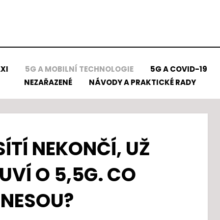
XI
5G A MOBILNÍ TECHNOLOGIE
5G A COVID-19
NEZAŘAZENÉ
NÁVODY A PRAKTICKÉ RADY
ÍTÍ NEKONČÍ, UŽ
UVÍ O 5,5G. CO
INESOU?