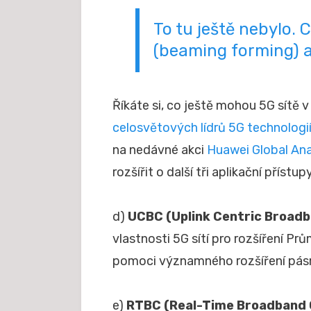
To tu ještě nebylo. 
(beaming forming) a
Říkáte si, co ještě mohou 5G sítě
celosvětových lídrů 5G technologi
na nedávné akci
Huawei Global An
rozšířit o další tři aplikační přístupy
d)
UCBC (Uplink Centric Broad
vlastnosti 5G sítí pro rozšíření Pr
pomoci významného rozšíření pásma
e)
RTBC (Real-Time Broadband