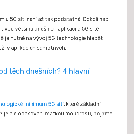
u 5G sítí není až tak podstatná. Cokoli nad
rtivou většinu dnešních aplikací a 5G sítě
cně je nutné na vývoj 5G technologie hledět
leží v aplikacích samotných.
ě od těch dnešních? 4 hlavní
ologické minimum 5G sítí
, které základní
kož je ale opakování matkou moudrosti, pojďme