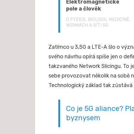
Elektromagnetické
pole a člověk
O FYZICE, BIOLOGII, MEDICÍNĚ,
NORMÁCH A SÍTI 5G
Zatímco u 3,5G a LTE-A šlo o výz
svého návrhu opírá spíše jen o def
takzvaného Network Slicingu. To je
sebe provozovat několik na sobě n
Technologický základ tak zůstává u
Co je 5G aliance? Pl
byznysem