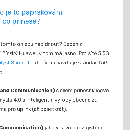
Co je to paprskování
 co přinese?
 v tomto ohledu nabídnout? Jeden z
í
, čínský Huawei, v tom má jasno. Pro sítě 5,5G
alyst Summit
tato firma navrhuje standard 5G
:
band Communication)
s cílem přinést klíčové
ůmyslu 4.0 a inteligentní výroby obecně za
 pro uplink (až desetkrát).
 Communication)
jako vrstvu pro zajištění