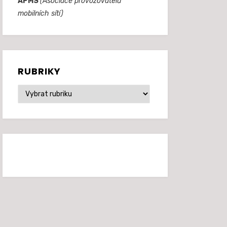
APMS
(Asociace provozovatelů
mobilních sítí)
RUBRIKY
Rubriky