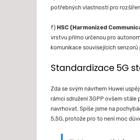
potřebných vlastností pro rozšíření 
f)
HSC (Harmonized Communica
vrstvu přímo určenou pro autonom
komunikace souvisejících senzorů 
Standardizace 5G st
Zda se svým návrhem Huwei uspěje, 
rámci sdružení 3GPP ovšem stále p
navrhovat. Spíše jsme na pochybác
5,5G, protože pro to není moc dův