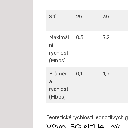
Síť
2G
3G
Maximál
0,3
7,2
ní
rychlost
(Mbps)
Průměrn
0,1
1,5
á
rychlost
(Mbps)
Teoretické rychlosti jednotlivých g
Vývoj 5G sítí je jiný