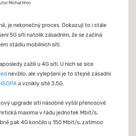
Zveřejněno
utor
Michal Hron
28. 4. 2021
dne
cně, je nekonečný proces. Dokazují to i stále
ení 5G sítí natolik zásadním, že se začíná
ém stádiu mobilních sítí.
sledy zažili u 4G sítí. U nich se sice
ced
nevžilo, ale vylepšení je to stejně zásadní
HSDPA
a vznikly sítě 3,5G.
íčový upgrade sítí násobně vyšší přenosové
oretická maxima v řádu jednotek Mbit/s,
bně pak 4G končilo u 150 Mbit/s, zatímco