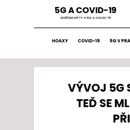
Přejít
5G A COVID-19
k
BOŘÍME MÝTY O 5G A COVID-19
obsahu
HOAXY
COVID-19
5G V PRA
VÝVOJ 5G S
TEĎ SE ML
PŘ