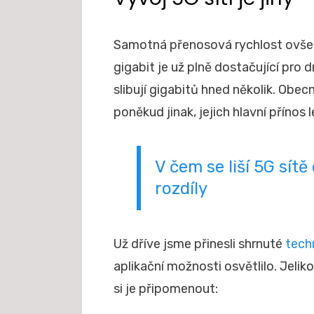
Samotná přenosová rychlost ovšem 
gigabit je už plně dostačující pro d
slibují gigabitů hned několik. Obe
poněkud jinak, jejich hlavní přínos 
V čem se liší 5G sít
rozdíly
Už dříve jsme přinesli shrnuté
techn
aplikační možnosti osvětlilo. Jeli
si je připomenout: