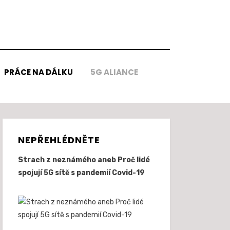
PRÁCE NA DÁLKU
5G ALIANCE
NEPŘEHLÉDNĚTE
Strach z neznámého aneb Proč lidé
spojují 5G sítě s pandemií Covid-19