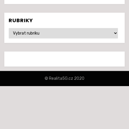
RUBRIKY
Rubriky
© Realita5G.cz 2020
šablona Amphibious od
TemplatePocket
⋅
Běží na platformě
WordPress