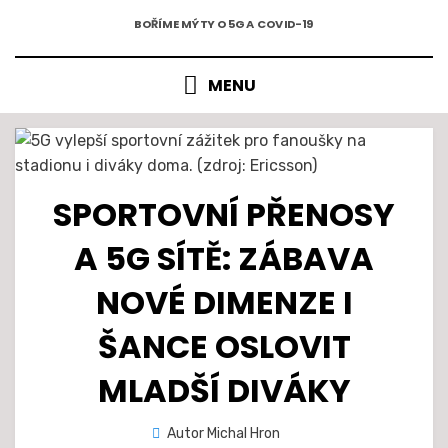
5G A COVID-19
Přejít
BOŘÍME MÝTY O 5G A COVID-19
k
obsahu
MENU
SPORTOVNÍ PŘENOSY
A 5G SÍTĚ: ZÁBAVA
NOVÉ DIMENZE I
ŠANCE OSLOVIT
MLADŠÍ DIVÁKY
Zveřejněno
Autor
Michal Hron
26. 3. 2021