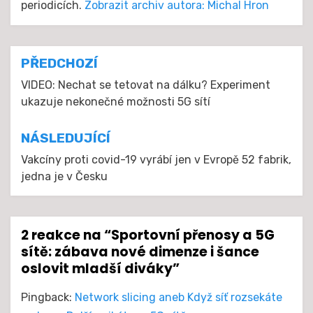
periodicích.
Zobrazit archiv autora: Michal Hron
Navigace
PŘEDCHOZÍ
pro
VIDEO: Nechat se tetovat na dálku? Experiment
ukazuje nekonečné možnosti 5G sítí
příspěvek
NÁSLEDUJÍCÍ
Vakcíny proti covid-19 vyrábí jen v Evropě 52 fabrik,
jedna je v Česku
2 reakce na “Sportovní přenosy a 5G
sítě: zábava nové dimenze i šance
oslovit mladší diváky”
Pingback:
Network slicing aneb Když síť rozsekáte