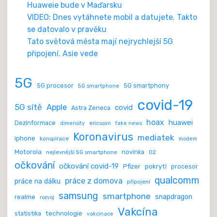
Huaweie bude v Maďarsku
VIDEO: Dnes vytáhnete mobil a datujete. Takto
se datovalo v pravěku
Tato světová města mají nejrychlejší 5G
připojení. Asie vede
5G
5G procesor
5G smartphony
5G smartphone
covid-19
5G sítě
Apple
covid
Astra Zeneca
hoax
huawei
Dezinformace
ericsson
dimensity
fake news
Koronavirus
mediatek
iphone
konspirace
modem
Motorola
novinka
nejlevnější 5G smartphone
O2
očkování
očkování covid-19
Pfizer
pokrytí
procesor
qualcomm
práce z domova
práce na dálku
připojení
samsung
smartphone
realme
snapdragon
rozvoj
Vakcína
technologie
statistika
vakcinace