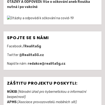
OTÁZKY A ODPOVĚDI: Vše o očkování aneb Rouška
nutná i po vakcíně
SPOJTE SE S NÁMI
Facebook
/Realita5g
Twitter
@Realita5G.cz
Napište nám:
redakce@realita5g.cz
ZÁŠTITU PROJEKTU POSKYTLI:
NÚKIB
(Národní úřad pro kybernetickou a informační
bezpečnost)
APMS
(Asociace provozovatelů mobilních sítí)