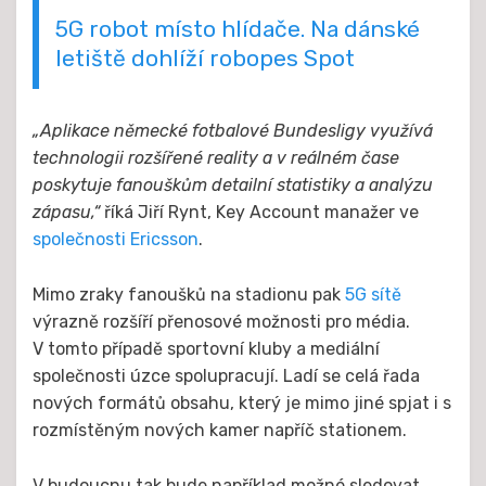
5G robot místo hlídače. Na dánské
letiště dohlíží robopes Spot
„Aplikace německé fotbalové Bundesligy využívá
technologii rozšířené reality a v reálném čase
poskytuje fanouškům detailní statistiky a analýzu
zápasu,“
říká Jiří Rynt, Key Account manažer ve
společnosti Ericsson
.
Mimo zraky fanoušků na stadionu pak
5G sítě
výrazně rozšíří přenosové možnosti pro média.
V tomto případě sportovní kluby a mediální
společnosti úzce spolupracují. Ladí se celá řada
nových formátů obsahu, který je mimo jiné spjat i s
rozmístěným nových kamer napříč stationem.
V budoucnu tak bude například možné sledovat