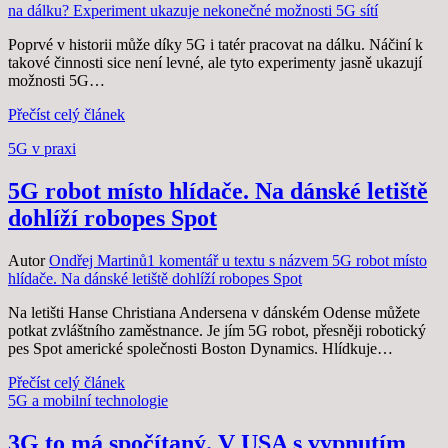
na dálku? Experiment ukazuje nekonečné možnosti 5G sítí
Poprvé v historii může díky 5G i tatér pracovat na dálku. Náčiní k
takové činnosti sice není levné, ale tyto experimenty jasně ukazují
možnosti 5G…
Přečíst celý článek
Zveřejněno dne
5G v praxi
24. 3. 2021
24. 3. 2021
5G robot místo hlídače. Na dánské letiště
dohlíží robopes Spot
Autor
Ondřej Martinů
1 komentář
u textu s názvem 5G robot místo
hlídače. Na dánské letiště dohlíží robopes Spot
Na letišti Hanse Christiana Andersena v dánském Odense můžete
potkat zvláštního zaměstnance. Je jím 5G robot, přesněji robotický
pes Spot americké společnosti Boston Dynamics. Hlídkuje…
Přečíst celý článek
Zveřejněno dne
5G a mobilní technologie
11. 1. 2021
11. 1. 2021
3G to má spočítaný. V USA s vypnutím