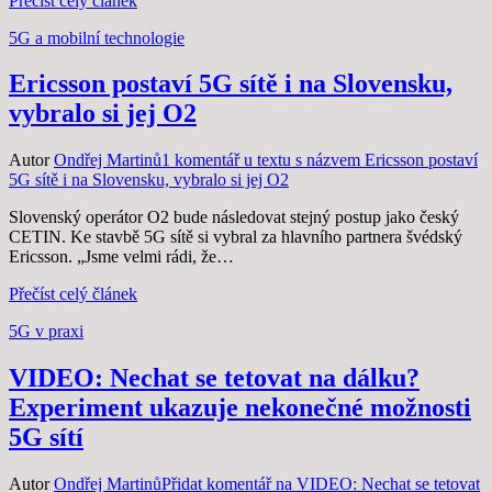
Přečíst celý článek
Zveřejněno dne
5G a mobilní technologie
18. 5. 2021
17. 5. 2021
Ericsson postaví 5G sítě i na Slovensku,
vybralo si jej O2
Autor
Ondřej Martinů
1 komentář
u textu s názvem Ericsson postaví
5G sítě i na Slovensku, vybralo si jej O2
Slovenský operátor O2 bude následovat stejný postup jako český
CETIN. Ke stavbě 5G sítě si vybral za hlavního partnera švédský
Ericsson. „Jsme velmi rádi, že…
Přečíst celý článek
Zveřejněno dne
5G v praxi
25. 3. 2021
15. 10. 2021
VIDEO: Nechat se tetovat na dálku?
Experiment ukazuje nekonečné možnosti
5G sítí
Autor
Ondřej Martinů
Přidat komentář
na VIDEO: Nechat se tetovat