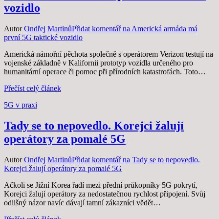
vozidlo
Autor
Ondřej Martinů
Přidat komentář
na Americká armáda má
první 5G taktické vozidlo
Americká námořní pěchota společně s operátorem Verizon testují na
vojenské základně v Kalifornii prototyp vozidla určeného pro
humanitární operace či pomoc při přírodních katastrofách. Toto…
Přečíst celý článek
Zveřejněno dne
5G v praxi
20. 7. 2021
20. 7. 2021
Tady se to nepovedlo. Korejci žalují
operátory za pomalé 5G
Autor
Ondřej Martinů
Přidat komentář
na Tady se to nepovedlo.
Korejci žalují operátory za pomalé 5G
Ačkoli se Jižní Korea řadí mezi přední průkopníky 5G pokrytí,
Korejci žalují operátory za nedostatečnou rychlost připojení. Svůj
odlišný názor navíc dávají tamní zákazníci vědět…