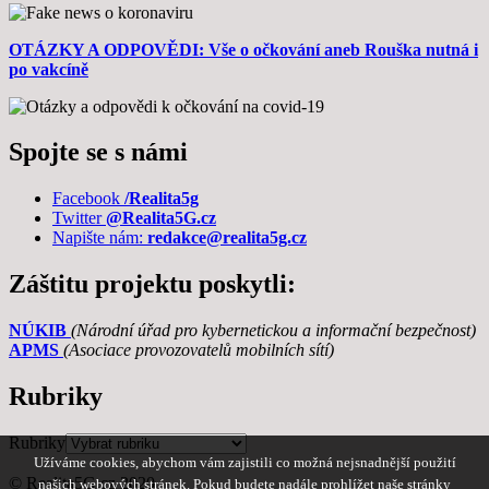
OTÁZKY A ODPOVĚDI: Vše o očkování aneb Rouška nutná i
po vakcíně
Spojte se s námi
Facebook
/Realita5g
Twitter
@Realita5G.cz
Napište nám:
redakce@realita5g.cz
Záštitu projektu poskytli:
NÚKIB
(Národní úřad pro kybernetickou a informační bezpečnost)
APMS
(Asociace provozovatelů mobilních sítí)
Rubriky
Rubriky
Užíváme cookies, abychom vám zajistili co možná nejsnadnější použití
© Realita5G.cz 2020
našich webových stránek. Pokud budete nadále prohlížet naše stránky