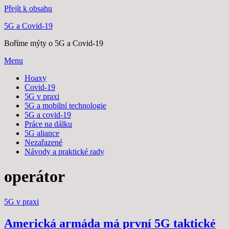
Přejít k obsahu
5G a Covid-19
Boříme mýty o 5G a Covid-19
Menu
Hoaxy
Covid-19
5G v praxi
5G a mobilní technologie
5G a covid-19
Práce na dálku
5G aliance
Nezařazené
Návody a praktické rady
Štítek
:
operátor
Zveřejněno dne
5G v praxi
2. 9. 2021
23. 9. 2021
Americká armáda má první 5G taktické