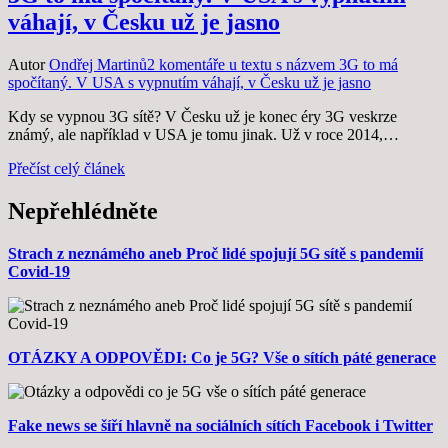
váhají, v Česku už je jasno
Autor
Ondřej Martinů
2 komentáře
u textu s názvem 3G to má
spočítaný. V USA s vypnutím váhají, v Česku už je jasno
Kdy se vypnou 3G sítě? V Česku už je konec éry 3G veskrze
známý, ale například v USA je tomu jinak. Už v roce 2014,…
Přečíst celý článek
Nepřehlédněte
Strach z neznámého aneb Proč lidé spojují 5G sítě s pandemií
Covid-19
OTÁZKY A ODPOVĚDI: Co je 5G? Vše o sítích páté generace
Fake news se šíří hlavně na sociálních sítích Facebook i Twitter