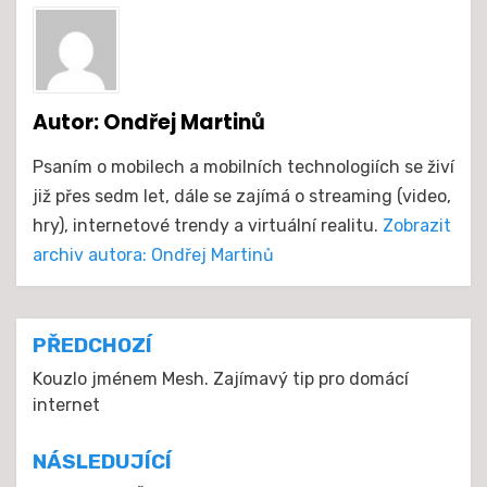
Autor:
Ondřej Martinů
Psaním o mobilech a mobilních technologiích se živí
již přes sedm let, dále se zajímá o streaming (video,
hry), internetové trendy a virtuální realitu.
Zobrazit
archiv autora: Ondřej Martinů
Navigace
PŘEDCHOZÍ
pro
Kouzlo jménem Mesh. Zajímavý tip pro domácí
internet
příspěvek
NÁSLEDUJÍCÍ