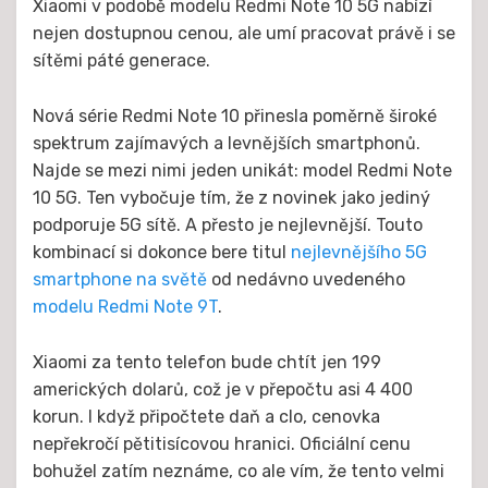
Xiaomi v podobě modelu Redmi Note 10 5G nabízí
nejen dostupnou cenou, ale umí pracovat právě i se
sítěmi páté generace.
Nová série Redmi Note 10 přinesla poměrně široké
spektrum zajímavých a levnějších smartphonů.
Najde se mezi nimi jeden unikát: model Redmi Note
10 5G. Ten vybočuje tím, že z novinek jako jediný
podporuje 5G sítě. A přesto je nejlevnější. Touto
kombinací si dokonce bere titul
nejlevnějšího 5G
smartphone na světě
od nedávno uvedeného
modelu Redmi Note 9T
.
Xiaomi za tento telefon bude chtít jen 199
amerických dolarů, což je v přepočtu asi 4 400
korun. I když připočtete daň a clo, cenovka
nepřekročí pětitisícovou hranici. Oficiální cenu
bohužel zatím neznáme, co ale vím, že tento velmi