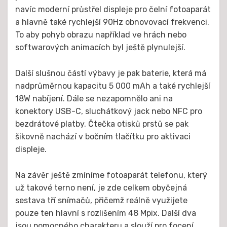
navíc moderní průstřel displeje pro čelní fotoaparát
a hlavně také rychlejší 90Hz obnovovací frekvenci.
To aby pohyb obrazu například ve hrách nebo
softwarových animacích byl ještě plynulejší.
Další slušnou částí výbavy je pak baterie, která má
nadprůměrnou kapacitu 5 000 mAh a také rychlejší
18W nabíjení. Dále se nezapomnělo ani na
konektory USB-C, sluchátkový jack nebo NFC pro
bezdrátové platby. Čtečka otisků prstů se pak
šikovně nachází v bočním tlačítku pro aktivaci
displeje.
Na závěr ještě zmíníme fotoaparát telefonu, který
už takové terno není, je zde celkem obyčejná
sestava tří snímačů, přičemž reálně využijete
pouze ten hlavní s rozlišením 48 Mpix. Další dva
jsou pomocného charakteru a slouží pro focení