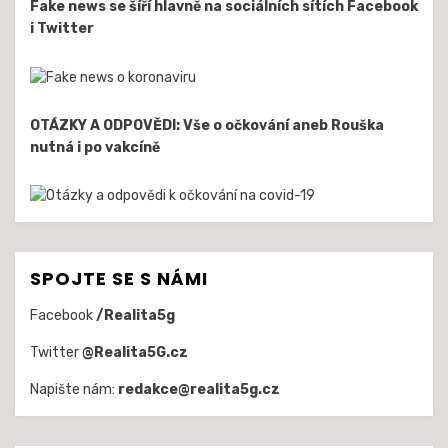
Fake news se šíří hlavně na sociálních sítích Facebook
i Twitter
OTÁZKY A ODPOVĚDI: Vše o očkování aneb Rouška
nutná i po vakcíně
SPOJTE SE S NÁMI
Facebook
/Realita5g
Twitter
@Realita5G.cz
Napište nám:
redakce@realita5g.cz