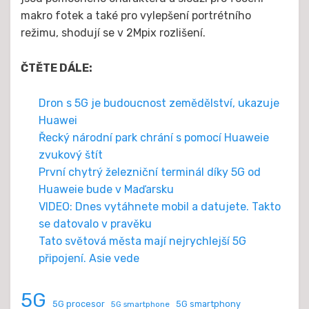
makro fotek a také pro vylepšení portrétního
režimu, shodují se v 2Mpix rozlišení.
ČTĚTE DÁLE:
Dron s 5G je budoucnost zemědělství, ukazuje
Huawei
Řecký národní park chrání s pomocí Huaweie
zvukový štít
První chytrý železniční terminál díky 5G od
Huaweie bude v Maďarsku
VIDEO: Dnes vytáhnete mobil a datujete. Takto
se datovalo v pravěku
Tato světová města mají nejrychlejší 5G
připojení. Asie vede
5G
5G procesor
5G smartphony
5G smartphone