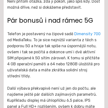
Není přitom otázka, zda ji pokoří, jako spíš kdy. Dost
možná dříve, než si dokážeme představit.
Pár bonusů i nad rámec 5G
Telefon je postavený na čipové sadě
Dimensity 700
od MediaTeku. To je sice nejnižší varianta z těch s
podporou 5G a hraje tak spíše na úspornější notu,
ovšem i tak se počítá a dokonce umí i dvě aktivní
SIM připojené k 5G sítím zároveň. K tomu si přičtěte
4 GB operační paměti a 64 nebo 128GB úložiště pro
uživatelská data a máte zkrátka solidní stroj
střední třídy.
Další výbava překvapivě není už jen do počtu, ale
najdeme ještě pár dalších zajímavých parametrů.
Kupříkladu displej má úhlopříčku 6,5 palce, IPS
panel a Full HD+ rozlišením, ovšem k dobru máte