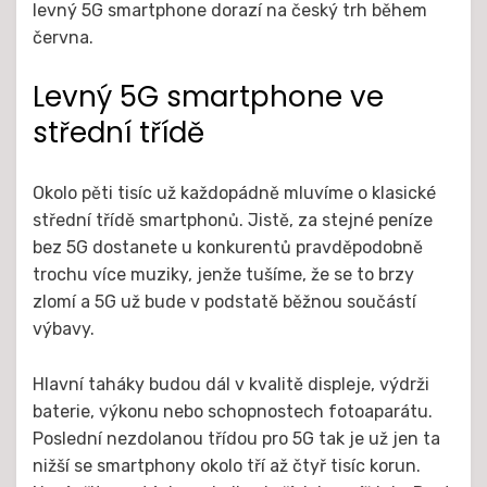
levný 5G smartphone dorazí na český trh během
června.
Levný 5G smartphone ve
střední třídě
Okolo pěti tisíc už každopádně mluvíme o klasické
střední třídě smartphonů. Jistě, za stejné peníze
bez 5G dostanete u konkurentů pravděpodobně
trochu více muziky, jenže tušíme, že se to brzy
zlomí a 5G už bude v podstatě běžnou součástí
výbavy.
Hlavní taháky budou dál v kvalitě displeje, výdrži
baterie, výkonu nebo schopnostech fotoaparátu.
Poslední nezdolanou třídou pro 5G tak je už jen ta
nižší se smartphony okolo tří až čtyř tisíc korun.