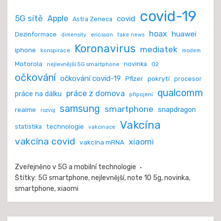
covid-19
5G sítě
Apple
covid
Astra Zeneca
hoax
huawei
Dezinformace
ericsson
dimensity
fake news
Koronavirus
mediatek
iphone
konspirace
modem
Motorola
novinka
nejlevnější 5G smartphone
O2
očkování
očkování covid-19
Pfizer
pokrytí
procesor
qualcomm
práce z domova
práce na dálku
připojení
samsung
smartphone
realme
snapdragon
rozvoj
Vakcína
technologie
statistika
vakcinace
vakcína covid
xiaomi
vakcína mRNA
Zveřejněno v
5G a mobilní technologie
Štítky:
5G smartphone
,
nejlevnější
,
note 10 5g
,
novinka
,
smartphone
,
xiaomi