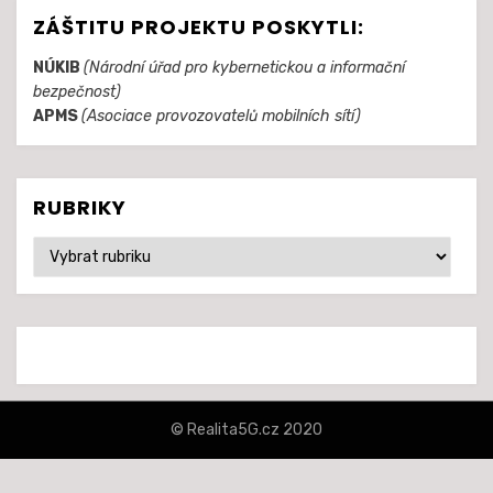
ZÁŠTITU PROJEKTU POSKYTLI:
NÚKIB
(Národní úřad pro kybernetickou a informační
bezpečnost)
APMS
(Asociace provozovatelů mobilních sítí)
RUBRIKY
Rubriky
© Realita5G.cz 2020
šablona Amphibious od
TemplatePocket
⋅
Běží na platformě
WordPress