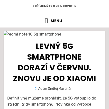
5G A COVID-19
Přejít
BOŘÍME MÝTY O 5G A COVID-19
k
obsahu
MENU
LEVNÝ 5G
SMARTPHONE
DORAZÍ V ČERVNU.
ZNOVU JE OD XIAOMI
Zveřejněno
Autor
Ondřej Martinů
8. 3. 2021
dne
Definitivně můžeme prohlásit, že 5G vstoupilo do
střední třídy smartphonů. Novinka od výrobce