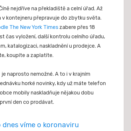
íně nejdříve na překladiště a celní úřad. Až
a v kontejneru přepravuje do zbytku světa.
dle The New York Times
zabere přes 18
íst čas vyložení, další kontrolu celního úřadu,
m, katalogizaci, naskladnění u prodejce. A
te, koupíte a zaplatíte.
je naprosto nemožné. A to i v krajním
bjednávku horké novinky, kdy už máte telefon
robce mobily naskladňuje nějakou dobu
první den co prodávat.
o dnes víme o koronaviru