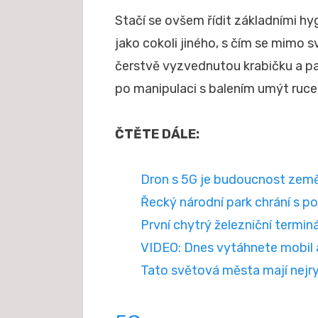
Stačí se ovšem řídit základními hy
jako cokoli jiného, s čím se mimo
čerstvě vyzvednutou krabičku a pa
po manipulaci s balením umýt ruce
ČTĚTE DÁLE:
Dron s 5G je budoucnost země
Řecký národní park chrání s p
První chytrý železniční termi
VIDEO: Dnes vytáhnete mobil a
Tato světová města mají nejryc