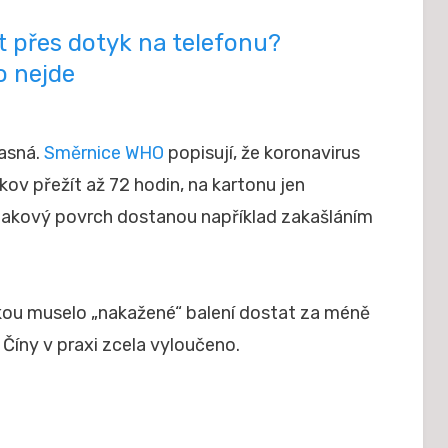
t přes dotyk na telefonu?
o nejde
jasná.
Směrnice WHO
popisují, že koronavirus
kov přežít až 72 hodin, na kartonu jen
takový povrch dostanou například zakašláním
kou muselo „nakažené“ balení dostat za méně
z Číny v praxi zcela vyloučeno.