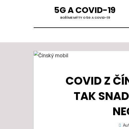
Přejít
5G A COVID-19
k
BOŘÍME MÝTY O 5G A COVID-19
obsahu
COVID Z Č
TAK SNAD
NE
Au