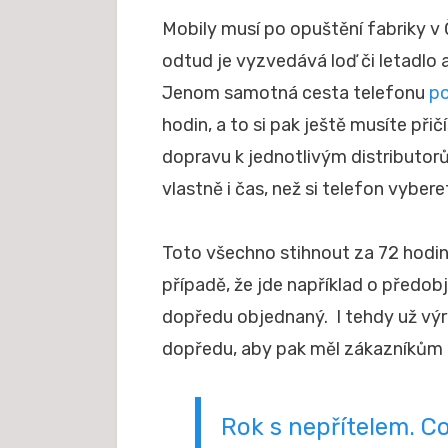
Mobily musí po opuštění fabriky v Č
odtud je vyzvedává loď či letadlo 
Jenom samotná cesta telefonu
po
hodin, a to si pak ještě musíte přič
dopravu k jednotlivým distributorů
vlastně i čas, než si telefon vybere
Toto všechno stihnout za 72 hodin 
případě, že jde například o předo
dopředu objednaný. I tehdy už vý
dopředu, aby pak měl zákazníkům 
Rok s nepřítelem. C