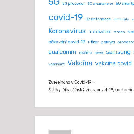
5G
5G procesor
5G smart
5G smartphone
covid-19
Dezinformace
e
dimensity
Koronavirus
mediatek
Mot
modem
očkování covid-19
Pfizer
pokrytí
proceso
samsung
qualcomm
realme
rozvoj
Vakcína
vakcína covid
vakcinace
Zveřejněno v
Covid-19
Štítky:
čína
,
čínský virus
,
covid-19
,
kontamin