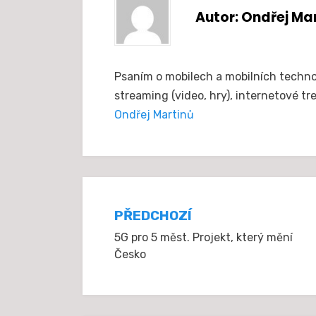
Autor:
Ondřej Ma
Psaním o mobilech a mobilních technolo
streaming (video, hry), internetové tre
Ondřej Martinů
Navigace
PŘEDCHOZÍ
5G pro 5 měst. Projekt, který mění
pro
Česko
příspěvek