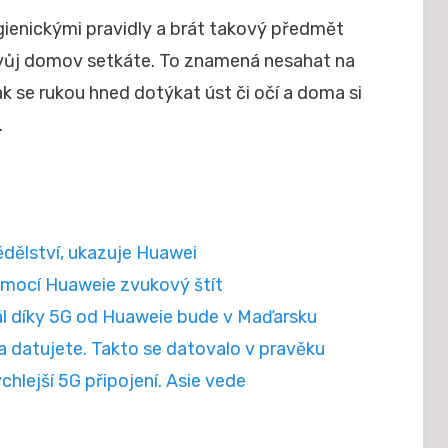
gienickými pravidly a brát takový předmět
 svůj domov setkáte. To znamená nesahat na
k se rukou hned dotýkat úst či očí a doma si
.
dělství, ukazuje Huawei
omocí Huaweie zvukový štít
nál díky 5G od Huaweie bude v Maďarsku
 datujete. Takto se datovalo v pravěku
hlejší 5G připojení. Asie vede