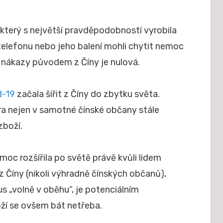
dne
, který s největší pravděpodobností vyrobila
 telefonu nebo jeho balení mohli chytit nemoc
e nákazy původem z Číny je nulová.
d-19
začala šířit z Číny do zbytku světa.
ěra nejen v samotné čínské občany stále
zboží.
moc rozšířila po světě právě kvůli lidem
z Číny (nikoli výhradně čínských občanů),
rus „volně v oběhu“, je potenciálním
ží se ovšem bát netřeba.