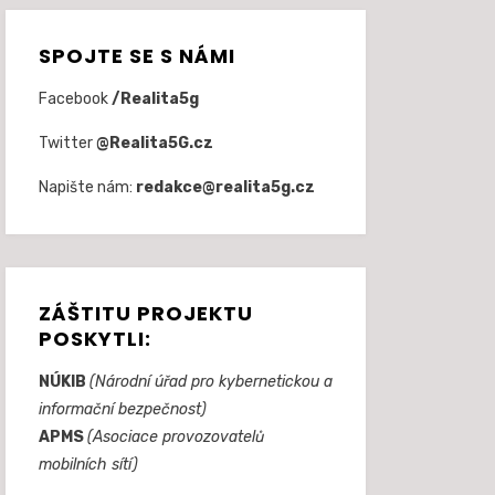
SPOJTE SE S NÁMI
Facebook
/Realita5g
Twitter
@Realita5G.cz
Napište nám:
redakce@realita5g.cz
ZÁŠTITU PROJEKTU
POSKYTLI:
NÚKIB
(Národní úřad pro kybernetickou a
informační bezpečnost)
APMS
(Asociace provozovatelů
mobilních sítí)