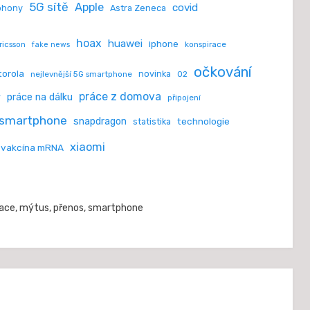
5G sítě
Apple
covid
phony
Astra Zeneca
hoax
huawei
iphone
ricsson
konspirace
fake news
očkování
orola
novinka
nejlevnější 5G smartphone
O2
práce z domova
práce na dálku
r
připojení
smartphone
snapdragon
technologie
statistika
xiaomi
vakcína mRNA
ace
,
mýtus
,
přenos
,
smartphone