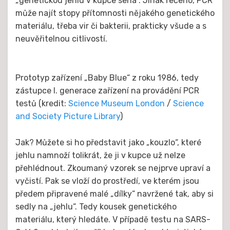
„genetickou jehlu v kupce sena“. Jinak řečeno, PCR
může najít stopy přítomnosti nějakého genetického
materiálu, třeba vir či bakterii, prakticky všude a s
neuvěřitelnou citlivostí.
Prototyp zařízení „Baby Blue“ z roku 1986, tedy
zástupce I. generace zařízení na provádění PCR
testů (kredit:
Science Museum London
/
Science
and Society Picture Library
)
Jak? Můžete si ho představit jako „kouzlo“, které
jehlu namnoží tolikrát, že ji v kupce už nelze
přehlédnout. Zkoumaný vzorek se nejprve upraví a
vyčistí. Pak se vloží do prostředí, ve kterém jsou
předem připravené malé „dílky“ navržené tak, aby si
sedly na „jehlu“. Tedy kousek genetického
materiálu, který hledáte. V případě testu na SARS-