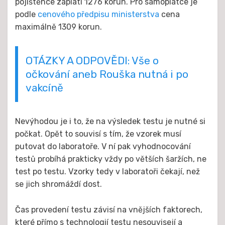
pojištěnce zaplatí 1276 korun. Pro samoplátce je
podle
cenového předpisu
ministerstva
cena
maximálně 1309 korun.
OTÁZKY A ODPOVĚDI: Vše o
očkování aneb Rouška nutná i po
vakcíně
Nevýhodou je i to, že na výsledek testu je nutné si
počkat. Opět to souvisí s tím, že vzorek musí
putovat do laboratoře. V ní pak vyhodnocování
testů probíhá prakticky vždy po větších šaržích, ne
test po testu. Vzorky tedy v laboratoři čekají, než
se jich shromáždí dost.
Čas provedení testu závisí na vnějších faktorech,
které přímo s technologií testu nesouvisejí a