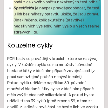
podíl z celkového počtu nakažených test odhalí.
Specificita
je naopak pravděpodobnost, že test
u lidí bez nákazy opravdu ukáže, že jsou zdraví.
Jinak řečeno, kolik skutečně (pravdivě)
negativních výsledků nám vyšlo u všech reálně
zdravých lidí.
Kouzelné cykly
PCR testy se provádějí v krocích, které se nazývají
cykly. V každém cyklu se má množství původně
hledané látky v ideálním případě zdvojnásobit (v
praxi samozřejmě průběh nebývá ideální).
Pokud cyklů uděláme například 30, původní
množství hledané látky by se v ideálním případě
mělo zvýšit více než miliardakrát. A pokud byste
udělali třeba 39 cyklů (proč zrovna 39, o tom za
chvíli), z jediné virové částice byste jich ve vzorku