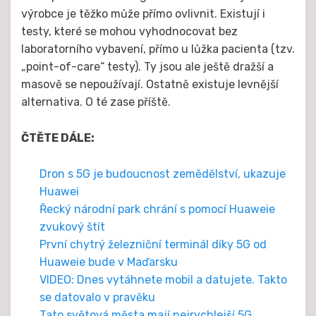
výrobce je těžko může přímo ovlivnit. Existují i
testy, které se mohou vyhodnocovat bez
laboratorního vybavení, přímo u lůžka pacienta (tzv.
„point-of-care“ testy). Ty jsou ale ještě dražší a
masově se nepoužívají. Ostatně existuje levnější
alternativa. O té zase příště.
ČTĚTE DÁLE:
Dron s 5G je budoucnost zemědělství, ukazuje
Huawei
Řecký národní park chrání s pomocí Huaweie
zvukový štít
První chytrý železniční terminál díky 5G od
Huaweie bude v Maďarsku
VIDEO: Dnes vytáhnete mobil a datujete. Takto
se datovalo v pravěku
Tato světová města mají nejrychlejší 5G