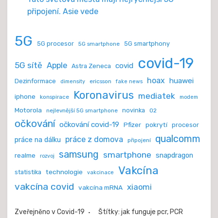
připojení. Asie vede
5G
5G procesor
5G smartphony
5G smartphone
covid-19
5G sítě
Apple
covid
Astra Zeneca
hoax
huawei
Dezinformace
ericsson
dimensity
fake news
Koronavirus
mediatek
iphone
konspirace
modem
Motorola
novinka
nejlevnější 5G smartphone
O2
očkování
očkování covid-19
Pfizer
pokrytí
procesor
qualcomm
práce z domova
práce na dálku
připojení
samsung
smartphone
realme
snapdragon
rozvoj
Vakcína
technologie
statistika
vakcinace
vakcína covid
xiaomi
vakcína mRNA
Zveřejněno v
Covid-19
Štítky:
jak funguje pcr
,
PCR