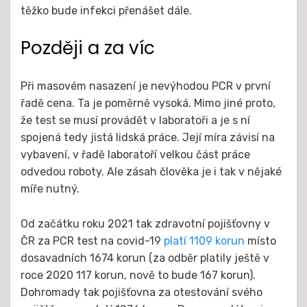
těžko bude infekci přenášet dále.
Později a za víc
Při masovém nasazení je nevýhodou PCR v první
řadě cena. Ta je poměrně vysoká. Mimo jiné proto,
že test se musí provádět v laboratoři a je s ní
spojená tedy jistá lidská práce. Její míra závisí na
vybavení, v řadě laboratoří velkou část práce
odvedou roboty. Ale zásah člověka je i tak v nějaké
míře nutný.
Od začátku roku 2021 tak zdravotní pojišťovny v
ČR za PCR test na covid-19
platí 1109 korun
místo
dosavadních 1674 korun (za odběr platily ještě v
roce 2020 117 korun, nově to bude 167 korun).
Dohromady tak pojišťovna za otestování svého