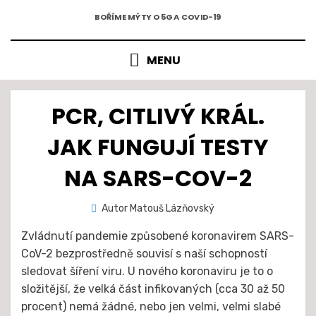
5G A COVID-19
Přejít
BOŘÍME MÝTY O 5G A COVID-19
k
obsahu
MENU
PCR, CITLIVÝ KRÁL.
JAK FUNGUJÍ TESTY
NA SARS-COV-2
Zveřejněno
Autor
Matouš Lázňovský
15. 2.
dne
2021
Zvládnutí pandemie způsobené koronavirem SARS-
CoV-2 bezprostředně souvisí s naší schopností
sledovat šíření viru. U nového koronaviru je to o
složitější, že velká část infikovaných (cca 30 až 50
procent) nemá žádné, nebo jen velmi, velmi slabé