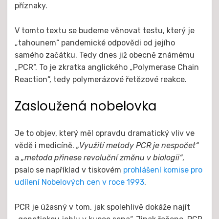
příznaky.
V tomto textu se budeme věnovat testu, který je
„tahounem“ pandemické odpovědi od jejího
samého začátku. Tedy dnes již obecně známému
„PCR“. To je zkratka anglického „Polymerase Chain
Reaction“, tedy polymerázové řetězové reakce.
Zasloužená nobelovka
Je to objev, který měl opravdu dramatický vliv ve
vědě i medicíně.
„Využití metody PCR je nespočet“
a
„metoda přinese revoluční změnu v biologii“
,
psalo se například v tiskovém
prohlášení komise pro
udílení Nobelových cen v roce 1993
.
PCR je úžasný v tom, jak spolehlivě dokáže najít