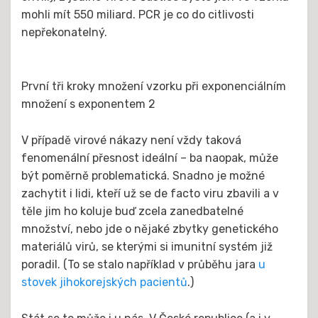
mohli mít 550 miliard. PCR je co do citlivosti
nepřekonatelný.
První tři kroky množení vzorku při exponenciálním
množení s exponentem 2
V případě virové nákazy není vždy taková
fenomenální přesnost ideální – ba naopak, může
být poměrně problematická. Snadno je možné
zachytit i lidi, kteří už se de facto viru zbavili a v
těle jim ho koluje buď zcela zanedbatelné
množství, nebo jde o nějaké zbytky genetického
materiálů virů, se kterými si imunitní systém již
poradil. (To se stalo například v průběhu jara
u
stovek jihokorejských pacientů
.)