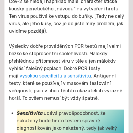
CoV-2 se hledají například malé, charakteristické
kousky genetického „návodu“ na vytvoření hrotu.
Ten virus používá ke vstupu do buňky. (Tedy ne celý
virus, ale jeho kusy, což je do jisté míry problém, jak
uvidíme později).
Výsledky dobře prováděných PCR testů mají velmi
blízko ke stoprocentní spolehlivosti. Málokdy
přehlédnou přítomnost viru v těle a jen málokdy
vyhlásí falešný poplach. Dobré PCR testy
mají
vysokou specificitu a sensitivitu
. Antigenní
testy, které se používají v masovém testování
veřejnosti, jsou v obou těchto ukazatelích výrazně
horší. To ovšem nemusí být vždy špatně.
Senzitivita
udává pravděpodobnost, že
nakažený bude tímto testem správně
diagnostikován jako nakažený, tedy jak velký