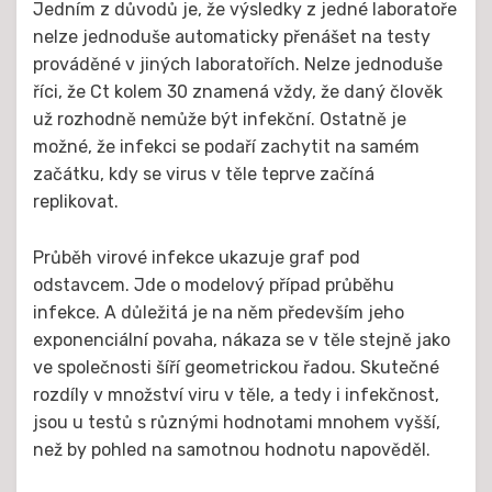
Jedním z důvodů je, že výsledky z jedné laboratoře
nelze jednoduše automaticky přenášet na testy
prováděné v jiných laboratořích. Nelze jednoduše
říci, že Ct kolem 30 znamená vždy, že daný člověk
už rozhodně nemůže být infekční. Ostatně je
možné, že infekci se podaří zachytit na samém
začátku, kdy se virus v těle teprve začíná
replikovat.
Průběh virové infekce ukazuje graf pod
odstavcem. Jde o modelový případ průběhu
infekce. A důležitá je na něm především jeho
exponenciální povaha, nákaza se v těle stejně jako
ve společnosti šíří geometrickou řadou. Skutečné
rozdíly v množství viru v těle, a tedy i infekčnost,
jsou u testů s různými hodnotami mnohem vyšší,
než by pohled na samotnou hodnotu napověděl.