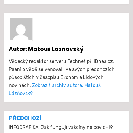
Autor:
Matouš Lázňovský
Vědecký redaktor serveru Technet při iDnes.cz.
Psaní o vědě se věnoval i ve svých předchozích
působištích v časopisu Ekonom a Lidových
novinách.
Zobrazit archiv autora: Matouš
Lázňovský
Navigace
PŘEDCHOZÍ
pro
INFOGRAFIKA: Jak fungují vakcíny na covid-19