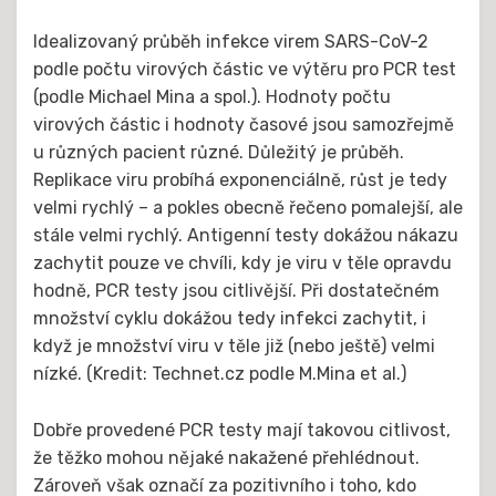
Idealizovaný průběh infekce virem SARS-CoV-2
podle počtu virových částic ve výtěru pro PCR test
(podle Michael Mina a spol.). Hodnoty počtu
virových částic i hodnoty časové jsou samozřejmě
u různých pacient různé. Důležitý je průběh.
Replikace viru probíhá exponenciálně, růst je tedy
velmi rychlý – a pokles obecně řečeno pomalejší, ale
stále velmi rychlý. Antigenní testy dokážou nákazu
zachytit pouze ve chvíli, kdy je viru v těle opravdu
hodně, PCR testy jsou citlivější. Při dostatečném
množství cyklu dokážou tedy infekci zachytit, i
když je množství viru v těle již (nebo ještě) velmi
nízké. (Kredit: Technet.cz podle M.Mina et al.)
Dobře provedené PCR testy mají takovou citlivost,
že těžko mohou nějaké nakažené přehlédnout.
Zároveň však označí za pozitivního i toho, kdo