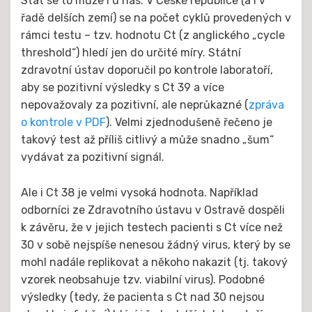
Stát se to může i u nás. V České republice (a i v
řadě delších zemí) se na počet cyklů provedených v
rámci testu – tzv. hodnotu Ct (z anglického „cycle
threshold“) hledí jen do určité míry. Státní
zdravotní ústav doporučil po kontrole laboratoří,
aby se pozitivní výsledky s Ct 39 a více
nepovažovaly za pozitivní, ale neprůkazné (
zpráva
o kontrole v PDF
). Velmi zjednodušeně řečeno je
takový test až příliš citlivý a může snadno „šum“
vydávat za pozitivní signál.
Ale i Ct 38 je velmi vysoká hodnota. Například
odborníci ze Zdravotního ústavu v Ostravě dospěli
k závěru, že v jejich testech pacienti s Ct více než
30 v sobě nejspíše nenesou žádný virus, který by se
mohl nadále replikovat a někoho nakazit (tj. takový
vzorek neobsahuje tzv. viabilní virus). Podobné
výsledky (tedy, že pacienta s Ct nad 30 nejsou