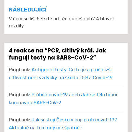
příspěvek
NÁSLEDUJÍCÍ
V čem se liší 5G sítě od těch dnešních? 4 hlavní
rozdíly
4 reakce na “PCR, citlivý král. Jak
fungují testy na SARS-CoV-2”
Pingback:
Antigenní testy. Co to je a proč nižší
citlivost není vždycky na škodu : 5G a Covid-19
Pingback:
Průběh covid-19 aneb Jak se tělo brání
koronaviru SARS-CoV-2
Pingback:
Jak si stojí Česko v boji proti covid-19?
Aktuálně na tom nejsme špatně :