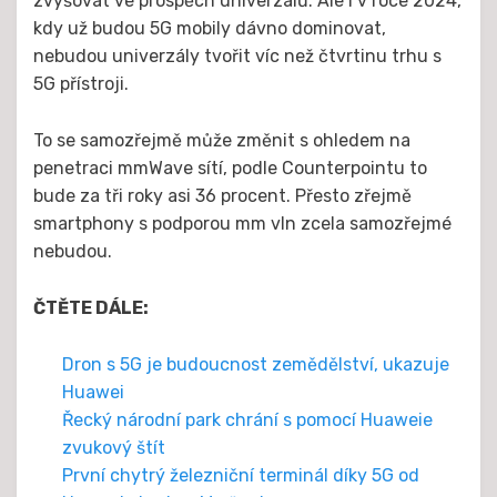
zvyšovat ve prospěch univerzálů. Ale i v roce 2024,
kdy už budou 5G mobily dávno dominovat,
nebudou univerzály tvořit víc než čtvrtinu trhu s
5G přístroji.
To se samozřejmě může změnit s ohledem na
penetraci mmWave sítí, podle Counterpointu to
bude za tři roky asi 36 procent. Přesto zřejmě
smartphony s podporou mm vln zcela samozřejmé
nebudou.
ČTĚTE DÁLE:
Dron s 5G je budoucnost zemědělství, ukazuje
Huawei
Řecký národní park chrání s pomocí Huaweie
zvukový štít
První chytrý železniční terminál díky 5G od