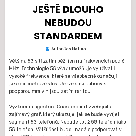
JEŠTĚ DLOUHO
NEBUDOU
STANDARDEM
Zveřejněno
Autor
Jan Matura
24. 5. 2021
dne
Většina 5G sítí zatím běží jen na frekvencích pod 6
MHz. Technologie 5G však umožňuje využívat i
vysoké frekvence, které se všeobecně označují
jako milimetrové vlny. Jenže smartphony s
podporou mm vln jsou zatím raritou.
Výzkumná agentura Counterpoint zveřejnila
zajímavý graf, který ukazuje, jak se bude vyvíjet
segment 5G telefonů. Nebude totiž 5G telefon jako
5G telefon. Větší část bude i nadále podporovat v