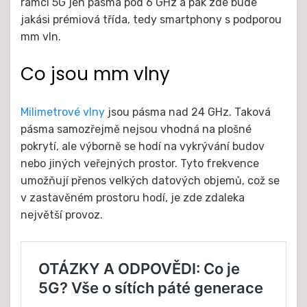
rámci 5G jen pásma pod 6 GHz a pak zde bude
jakási prémiová třída, tedy smartphony s podporou
mm vln.
Co jsou mm vlny
Milimetrové vlny
jsou pásma nad 24 GHz. Taková
pásma samozřejmě nejsou vhodná na plošné
pokrytí, ale výborně se hodí na vykrývání budov
nebo jiných veřejných prostor. Tyto frekvence
umožňují přenos velkých datových objemů, což se
v zastavěném prostoru hodí, je zde zdaleka
největší provoz.