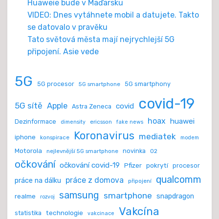
Huaweie bude v Maďarsku
VIDEO: Dnes vytáhnete mobil a datujete. Takto
se datovalo v pravěku
Tato světová města mají nejrychlejší 5G
připojení. Asie vede
5G
5G procesor
5G smartphony
5G smartphone
covid-19
5G sítě
Apple
covid
Astra Zeneca
hoax
huawei
Dezinformace
ericsson
dimensity
fake news
Koronavirus
mediatek
iphone
konspirace
modem
Motorola
novinka
nejlevnější 5G smartphone
O2
očkování
očkování covid-19
Pfizer
pokrytí
procesor
qualcomm
práce z domova
práce na dálku
připojení
samsung
smartphone
realme
snapdragon
rozvoj
Vakcína
technologie
statistika
vakcinace