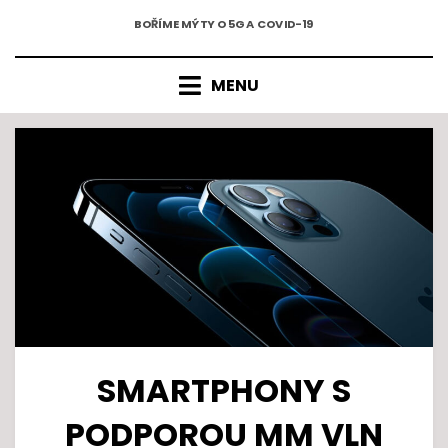
5G A COVID-19
Přejít
BOŘÍME MÝTY O 5G A COVID-19
k
obsahu
MENU
SMARTPHONY S
PODPOROU MM VLN