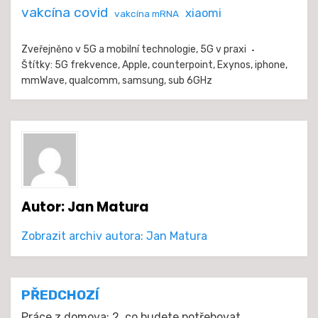
vakcína covid
xiaomi
vakcína mRNA
Zveřejněno v
5G a mobilní technologie
,
5G v praxi
Štítky:
5G frekvence
,
Apple
,
counterpoint
,
Exynos
,
iphone
,
mmWave
,
qualcomm
,
samsung
,
sub 6GHz
Autor:
Jan Matura
Zobrazit archiv autora: Jan Matura
Navigace
PŘEDCHOZÍ
Práce z domova: 2, co budete potřebovat