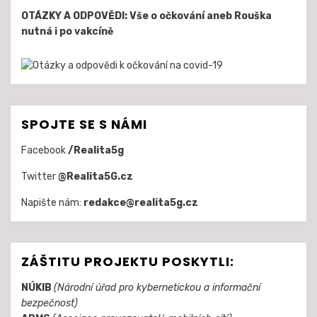
OTÁZKY A ODPOVĚDI: Vše o očkování aneb Rouška
nutná i po vakcíně
SPOJTE SE S NÁMI
Facebook
/Realita5g
Twitter
@Realita5G.cz
Napište nám:
redakce@realita5g.cz
ZÁŠTITU PROJEKTU POSKYTLI:
NÚKIB
(Národní úřad pro kybernetickou a informační
bezpečnost)