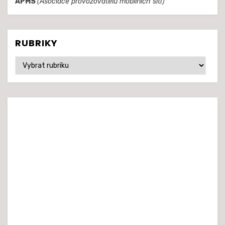
APMS
(Asociace provozovatelů mobilních sítí)
RUBRIKY
Rubriky
© Realita5G.cz 2020
šablona Amphibious od
TemplatePocket
⋅
Běží na platformě
WordPress