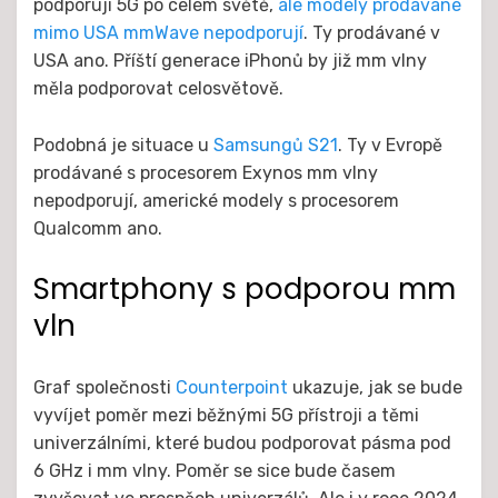
podporují 5G po celém světě,
ale modely prodávané
mimo USA mmWave nepodporují
. Ty prodávané v
USA ano. Příští generace iPhonů by již mm vlny
měla podporovat celosvětově.
Podobná je situace u
Samsungů S21
. Ty v Evropě
prodávané s procesorem Exynos mm vlny
nepodporují, americké modely s procesorem
Qualcomm ano.
Smartphony s podporou mm
vln
Graf společnosti
Counterpoint
ukazuje, jak se bude
vyvíjet poměr mezi běžnými 5G přístroji a těmi
univerzálními, které budou podporovat pásma pod
6 GHz i mm vlny. Poměr se sice bude časem