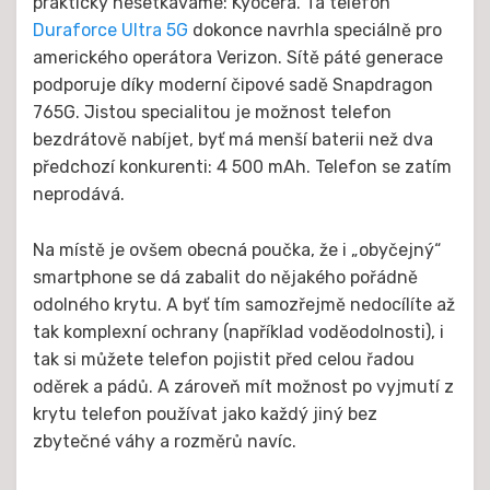
prakticky nesetkáváme: Kyocera. Ta telefon
Duraforce Ultra 5G
dokonce navrhla speciálně pro
amerického operátora Verizon. Sítě páté generace
podporuje díky moderní čipové sadě Snapdragon
765G. Jistou specialitou je možnost telefon
bezdrátově nabíjet, byť má menší baterii než dva
předchozí konkurenti: 4 500 mAh. Telefon se zatím
neprodává.
Na místě je ovšem obecná poučka, že i „obyčejný“
smartphone se dá zabalit do nějakého pořádně
odolného krytu. A byť tím samozřejmě nedocílíte až
tak komplexní ochrany (například voděodolnosti), i
tak si můžete telefon pojistit před celou řadou
oděrek a pádů. A zároveň mít možnost po vyjmutí z
krytu telefon používat jako každý jiný bez
zbytečné váhy a rozměrů navíc.