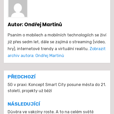
Autor:
Ondřej Martinů
Psaním o mobilech a mobilních technologiích se živí
již přes sedm let, dále se zajímá o streaming (video,
hry), internetové trendy a virtuální realitu.
Zobrazit
archiv autora: Ondřej Martinů
Navigace
PŘEDCHOZÍ
pro
5G v praxi: Koncept Smart City posune města do 21.
století, projekty už běží
příspěvek
NÁSLEDUJÍCÍ
Důvěra ve vakcíny roste. A to na celém světě