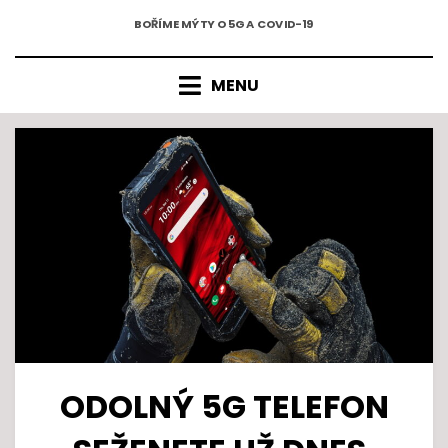
5G A COVID-19
Přejít
BOŘÍME MÝTY O 5G A COVID-19
k
obsahu
MENU
ODOLNÝ 5G TELEFON