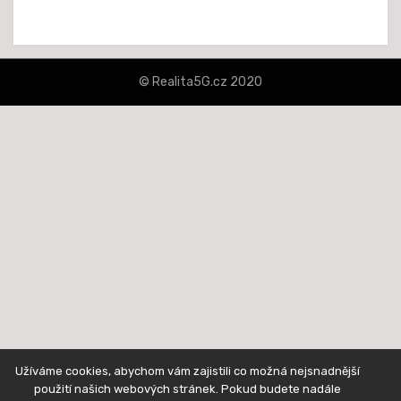
© Realita5G.cz 2020
šablona Amphibious od
TemplatePocket
⋅
Běží na platformě
WordPress
Užíváme cookies, abychom vám zajistili co možná nejsnadnější
použití našich webových stránek. Pokud budete nadále