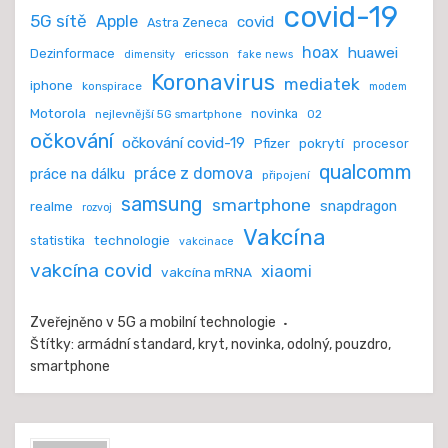
covid-19
5G sítě
Apple
covid
Astra Zeneca
hoax
huawei
Dezinformace
ericsson
dimensity
fake news
Koronavirus
mediatek
iphone
konspirace
modem
Motorola
novinka
nejlevnější 5G smartphone
O2
očkování
očkování covid-19
Pfizer
pokrytí
procesor
qualcomm
práce z domova
práce na dálku
připojení
samsung
smartphone
realme
snapdragon
rozvoj
Vakcína
technologie
statistika
vakcinace
vakcína covid
xiaomi
vakcína mRNA
Zveřejněno v
5G a mobilní technologie
Štítky:
armádní standard
,
kryt
,
novinka
,
odolný
,
pouzdro
,
smartphone