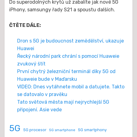
Do superodolných krytů už zabalíte jak nové 5G
iPhony, samsungy řady S21 a spoustu dalších.
ČTĚTE DÁLE:
Dron s 5G je budoucnost zemědělství, ukazuje
Huawei
Řecký národní park chrání s pomocí Huaweie
zvukový štít
První chytrý železniční terminál díky 5G od
Huaweie bude v Maďarsku
VIDEO: Dnes vytáhnete mobil a datujete. Takto
se datovalo v pravěku
Tato světová města mají nejrychlejší 5G
připojení. Asie vede
5G
5G procesor
5G smartphony
5G smartphone