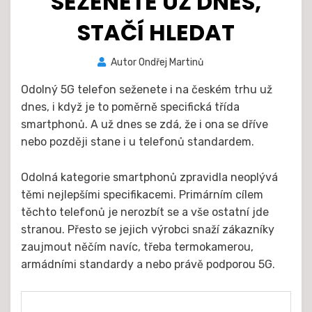
SEŽENETE UŽ DNES,
STAČÍ HLEDAT
Zveřejněno
Autor
Ondřej Martinů
11. 3. 2021
dne
Odolný 5G telefon seženete i na českém trhu už
dnes, i když je to poměrně specifická třída
smartphonů. A už dnes se zdá, že i ona se dříve
nebo později stane i u telefonů standardem.
Odolná kategorie smartphonů zpravidla neoplývá
těmi nejlepšími specifikacemi. Primárním cílem
těchto telefonů je nerozbít se a vše ostatní jde
stranou. Přesto se jejich výrobci snaží zákazníky
zaujmout něčím navíc, třeba termokamerou,
armádními standardy a nebo právě podporou 5G.