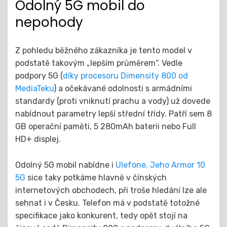
Odolný 5G mobil do
nepohody
Z pohledu běžného zákazníka je tento model v
podstatě takovým „lepším průměrem“. Vedle
podpory 5G (
díky procesoru Dimensity 800 od
MediaTeku
) a očekávané odolnosti s armádními
standardy (proti vniknutí prachu a vody) už dovede
nabídnout parametry lepší střední třídy. Patří sem 8
GB operační paměti, 5 280mAh baterii nebo Full
HD+ displej.
Odolný 5G mobil nabídne i
Ulefone. Jeho Armor 10
5G
sice taky potkáme hlavně v čínských
internetových obchodech, při troše hledání lze ale
sehnat i v Česku. Telefon má v podstatě totožné
specifikace jako konkurent, tedy opět stojí na