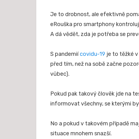
Je to drobnost, ale efektivně pomá
eRouška pro smartphony kontroluje
A dá vědět, zda je potřeba se prev
S pandemií
covidu-19
je to těžké v
před tím, než na sobě začne pozo
vůbec).
Pokud pak takový člověk jde na test
informovat všechny, se kterými by
No a pokud v takovém případě maj
situace mnohem snazší.