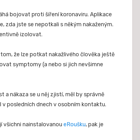
há bojovat proti šíření koronaviru. Aplikace
, zda jste se nepotkali s někým nakaženým.
entivně izolovat.
 tom, že lze potkat nakažlivého člověka ještě
rovat symptomy (a nebo si jich nevšimne
 a nákaza se u něj zjistí, měl by správně
l v posledních dnech v osobním kontaktu.
í všichni nainstalovanou
eRoušku
, pak je