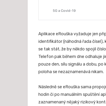
Aplikace eRouška vyžaduje jen př
identifikátor (náhodná řada čísel)
se tak stát, že by někdo spojil čís
Telefon pak během dne odhaluje ji
pouze den, sílu signálu a dobu, po
poloha se nezaznamenává nikam.
Následně se eRouška sama propojuj
hodin či po manuálním spuštění apl
zaznamenaný nějaký rizikový konta