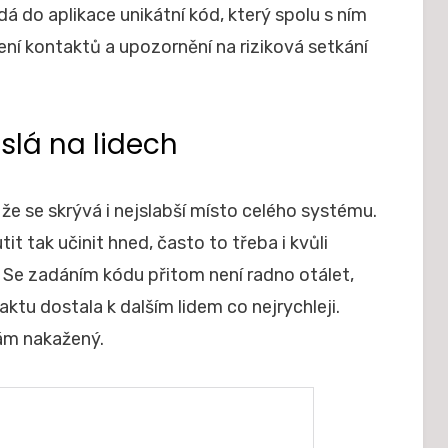
 do aplikace unikátní kód, který spolu s ním
ní kontaktů a upozornění na riziková setkání
slá na lidech
e se skrývá i nejslabší místo celého systému.
t tak učinit hned, často to třeba i kvůli
Se zadáním kódu přitom není radno otálet,
ktu dostala k dalším lidem co nejrychleji.
ám nakažený.