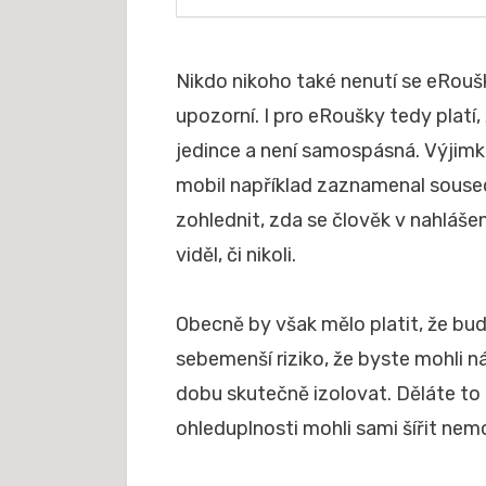
Nikdo nikoho také nenutí se eRoušk
upozorní. I pro eRoušky tedy platí
jedince a není samospásná. Výjimko
mobil například zaznamenal soused
zohlednit, zda se člověk v nahláš
viděl, či nikoli.
Obecně by však mělo platit, že bud
sebemenší riziko, že byste mohli ná
dobu skutečně izolovat. Děláte to t
ohleduplnosti mohli sami šířit nemo