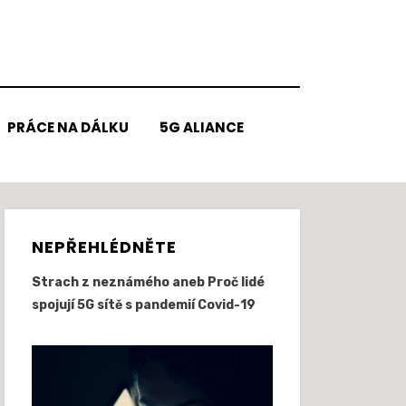
PRÁCE NA DÁLKU
5G ALIANCE
NEPŘEHLÉDNĚTE
Strach z neznámého aneb Proč lidé
spojují 5G sítě s pandemií Covid-19