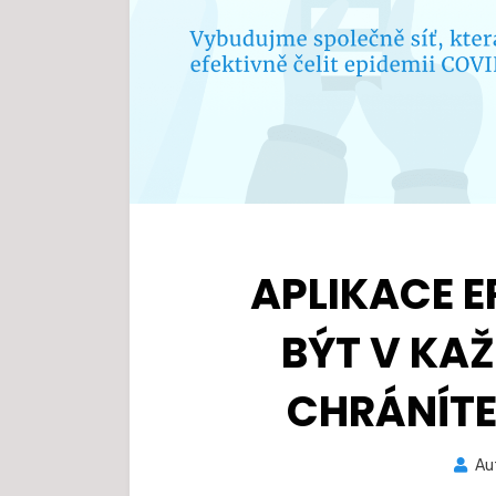
APLIKACE 
BÝT V KA
CHRÁNÍTE
Au