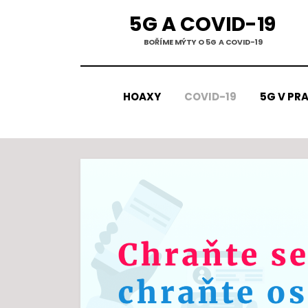
Přejít
5G A COVID-19
k
BOŘÍME MÝTY O 5G A COVID-19
obsahu
HOAXY
COVID-19
5G V PRA