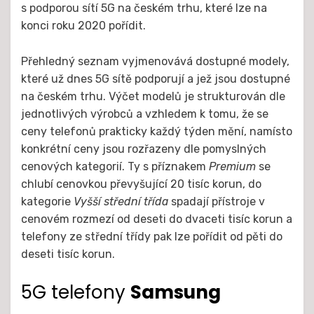
s podporou sítí 5G na českém trhu, které lze na
konci roku 2020 pořídit.
Přehledný seznam vyjmenovává dostupné modely,
které už dnes 5G sítě podporují a jež jsou dostupné
na českém trhu. Výčet modelů je strukturován dle
jednotlivých výrobců a vzhledem k tomu, že se
ceny telefonů prakticky každý týden mění, namísto
konkrétní ceny jsou rozřazeny dle pomyslných
cenových kategorií. Ty s příznakem
Premium
se
chlubí cenovkou převyšující 20 tisíc korun, do
kategorie
Vyšší střední třída
spadají přístroje v
cenovém rozmezí od deseti do dvaceti tisíc korun a
telefony ze střední třídy pak lze pořídit od pěti do
deseti tisíc korun.
5G telefony
Samsung