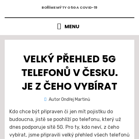
5G A COVID-19
Přejít
BOŘÍME MÝTY O 5G A COVID-19
k
obsahu
MENU
VELKÝ PŘEHLED 5G
TELEFONŮ V ČESKU.
JE Z ČEHO VYBÍRAT
Zveřejněno
Autor
Ondřej Martinů
29. 12.
dne
2020
Kdo chce být připraven či jen mít pojistku do
budoucna, jistě se poohlíží po telefonu, který už
dnes podporuje sítě 5G. Pro ty, kdo neví, z čeho
vybírat, jsme připravili velký přehled všech telefonů