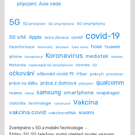
připojení. Asie vede
5G
5G procesor
5G smartphony
5G smartphone
covid-19
5G sítě
Apple
covid
Astra Zeneca
hoax
huawei
Dezinformace
ericsson
dimensity
fake news
Koronavirus
mediatek
iphone
konspirace
modem
Motorola
novinka
nejlevnější 5G smartphone
O2
očkování
očkování covid-19
Pfizer
pokrytí
procesor
qualcomm
práce z domova
práce na dálku
připojení
samsung
smartphone
realme
snapdragon
rozvoj
Vakcína
technologie
statistika
vakcinace
vakcína covid
xiaomi
vakcína mRNA
Zveřejněno v
5G a mobilní technologie
Štítky:
5G
,
5G telefony
,
mobil
,
přehled
,
prodej
,
seznam
,