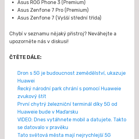
Asus ROG Phone 3 (Premium)
Asus Zenfone 7 Pro (Premium)
Asus Zenfone 7 (Vyšší střední třída)
Chybí v seznamu nějaký přistroj? Neváhejte a
upozorněte nás v diskusi!
ČTĚTE DÁLE:
Dron s 5G je budoucnost zemědělství, ukazuje
Huawei
Řecký národní park chrání s pomocí Huaweie
zvukový štít
První chytrý železniční terminál díky 5G od
Huaweie bude v Maďarsku
VIDEO: Dnes vytáhnete mobil a datujete. Takto
se datovalo v pravěku
Tato světová města mají nejrychlejší 5G