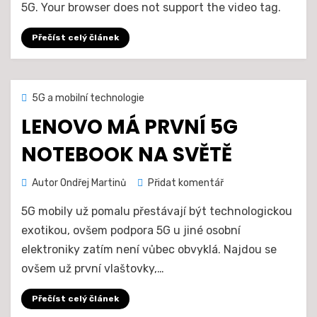
sítě
5G. Your browser does not support the video tag.
5G
Přečíst celý článek
Zveřejněno
13. 10. 2020
5G a mobilní technologie
dne
LENOVO MÁ PRVNÍ 5G
NOTEBOOK NA SVĚTĚ
na
Autor
Ondřej Martinů
Přidat komentář
Lenovo
5G mobily už pomalu přestávají být technologickou
má
první
exotikou, ovšem podpora 5G u jiné osobní
5G
elektroniky zatím není vůbec obvyklá. Najdou se
notebook
ovšem už první vlaštovky,…
na
světě
Přečíst celý článek