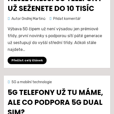
UŽ SEŽENETE DO 10 TISÍC
na
Autor
Ondřej Martinů
Přidat komentář
Nejlevnější
Výbava 5G čipem už není výsadou jen prémiové
5G
telefony
třídy, první novinky s podporou sítí páté generace
už
už sestupují do vyšší střední třídy. Ačkoli stále
seženete
najdete…
do
10
Přečíst celý článek
tisíc
Zveřejněno
7. 10. 2020
5G a mobilní technologie
dne
5G TELEFONY UŽ TU MÁME,
ALE CO PODPORA 5G DUAL
SIM?