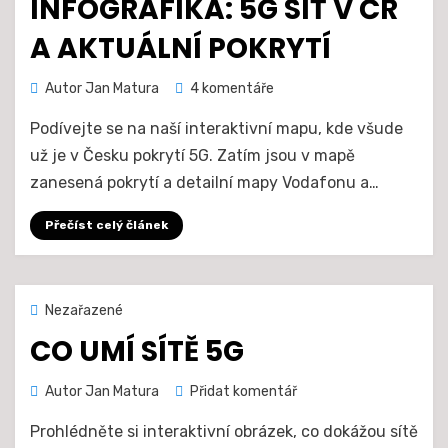
INFOGRAFIKA: 5G SÍŤ V ČR
A AKTUÁLNÍ POKRYTÍ
u
Autor
Jan Matura
4 komentáře
textu
Podívejte se na naší interaktivní mapu, kde všude
s
názvem
už je v Česku pokrytí 5G. Zatím jsou v mapě
INFOGRAFIKA:
zanesená pokrytí a detailní mapy Vodafonu a…
5G
síť
Přečíst celý článek
v
ČR
a
aktuální
Zveřejněno
18. 10. 2020
Nezařazené
pokrytí
dne
CO UMÍ SÍTĚ 5G
na
Autor
Jan Matura
Přidat komentář
Co
Prohlédněte si interaktivní obrázek, co dokážou sítě
umí