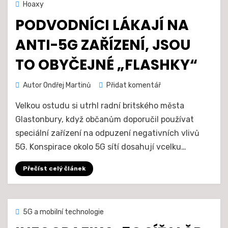
Zveřejněno
29. 10. 2020
Hoaxy
dne
PODVODNÍCI LÁKAJÍ NA
ANTI-5G ZAŘÍZENÍ, JSOU
TO OBYČEJNÉ „FLASHKY“
na
Autor
Ondřej Martinů
Přidat komentář
Podvodníci
Velkou ostudu si utrhl radní britského města
lákají
na
Glastonbury, když občanům doporučil používat
anti-
speciální zařízení na odpuzení negativních vlivů
5G
5G. Konspirace okolo 5G sítí dosahují vcelku…
zařízení,
jsou
Přečíst celý článek
to
obyčejné
„flashky“
Zveřejněno
20. 10. 2020
5G a mobilní technologie
dne