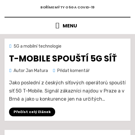
5G A COVID-19
Přejít
BOŘÍME MÝTY O 5G A COVID-19
k
obsahu
MENU
Zveřejněno
1. 11. 2020
5G a mobilní technologie
dne
T-MOBILE SPOUŠTÍ 5G SÍŤ
na
Autor
Jan Matura
Přidat komentář
T-
Jako poslední z českých síťových operátorů spouští
Mobile
spouští
síť 5G T-Mobile. Signál zákazníci najdou v Praze a v
5G
Brně a jako u konkurence jen na určitých…
síť
Přečíst celý článek