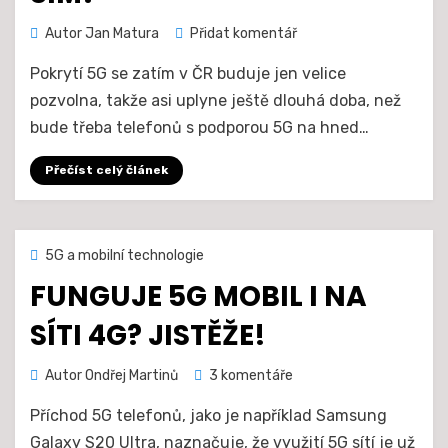
na
Autor
Jan Matura
Přidat komentář
5G
Pokrytí 5G se zatím v ČR buduje jen velice
telefony
už
pozvolna, takže asi uplyne ještě dlouhá doba, než
tu
bude třeba telefonů s podporou 5G na hned…
máme,
ale
Přečíst celý článek
co
podpora
5G
dual
Zveřejněno
24. 9. 2020
5G a mobilní technologie
SIM?
dne
FUNGUJE 5G MOBIL I NA
SÍTI 4G? JISTĚŽE!
u
Autor
Ondřej Martinů
3 komentáře
textu
Příchod 5G telefonů, jako je například Samsung
s
názvem
Galaxy S20 Ultra, naznačuje, že využití 5G sítí je už