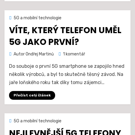
Zveřejněno
12. 10. 2020
5G a mobilní technologie
dne
VÍTE, KTERÝ TELEFON UMĚL
5G JAKO PRVNÍ?
u
Autor
Ondřej Martinů
1 komentář
textu
Do souboje o první 5G smartphone se zapojilo hned
s
názvem
několik výrobců, a byl to skutečně těsný závod. Na
Víte,
jaře loňského roku tak díky tomu zájemci…
který
telefon
Přečíst celý článek
uměl
5G
jako
první?
Zveřejněno
11. 10. 2020
5G a mobilní technologie
dne
NEJLEVNĚJŠÍ 5G TELEFONY