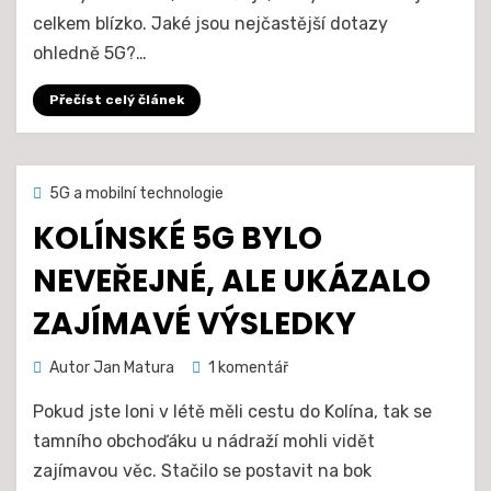
Funguje
celkem blízko. Jaké jsou nejčastější dotazy
5G
ohledně 5G?…
mobil
i
Přečíst celý článek
na
síti
4G?
Jistěže!
Zveřejněno
16. 9. 2020
5G a mobilní technologie
dne
KOLÍNSKÉ 5G BYLO
NEVEŘEJNÉ, ALE UKÁZALO
ZAJÍMAVÉ VÝSLEDKY
u
Autor
Jan Matura
1 komentář
textu
Pokud jste loni v létě měli cestu do Kolína, tak se
s
názvem
tamního obchoďáku u nádraží mohli vidět
Kolínské
zajímavou věc. Stačilo se postavit na bok
5G