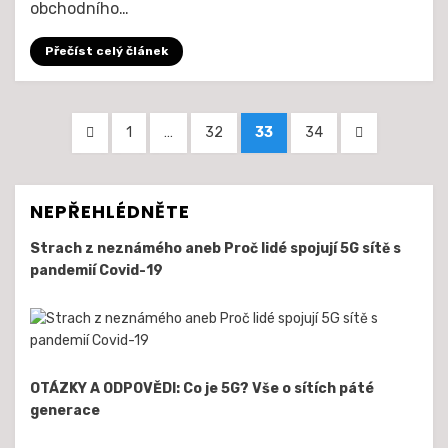
obchodního…
bylo
neveřejné,
Přečíst celý článek
ale
ukázalo
zajímavé
Posts
výsledky
PŘEDCHOZÍ
STRÁNKA
STRÁNKA
STRÁNKA
STRÁNKA
DALŠÍ
1
…
32
33
34
pagination
STRÁNKA
STRÁNKA
NEPŘEHLÉDNĚTE
Strach z neznámého aneb Proč lidé spojují 5G sítě s
pandemií Covid-19
OTÁZKY A ODPOVĚDI: Co je 5G? Vše o sítích páté
generace