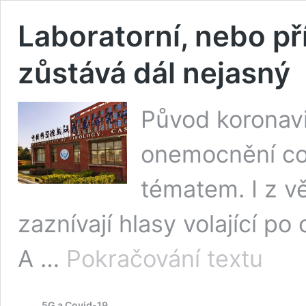
Laboratorní, nebo př
zůstává dál nejasný
Původ koronavi
onemocnění cov
tématem. I z 
zaznívají hlasy volající 
Laborator
A …
Pokračování textu
nebo
přírodní?
Původ
5G a Covid-19
koronavir