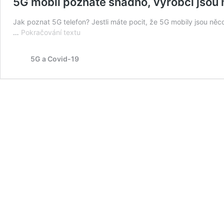
5G mobil poznáte snadno, výrobci jsou 
Jak poznat 5G telefon? Jestli máte pocit, že 5G mobily jsou něco
5G
…
Pokračování textu
mobil
poznáte
5G a Covid-19
snadno,
výrobci
jsou
na
ně
hrdí