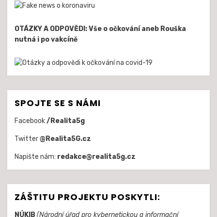
OTÁZKY A ODPOVĚDI: Vše o očkování aneb Rouška
nutná i po vakcíně
SPOJTE SE S NÁMI
Facebook
/Realita5g
Twitter
@Realita5G.cz
Napište nám:
redakce@realita5g.cz
ZÁŠTITU PROJEKTU POSKYTLI:
NÚKIB
(Národní úřad pro kybernetickou a informační