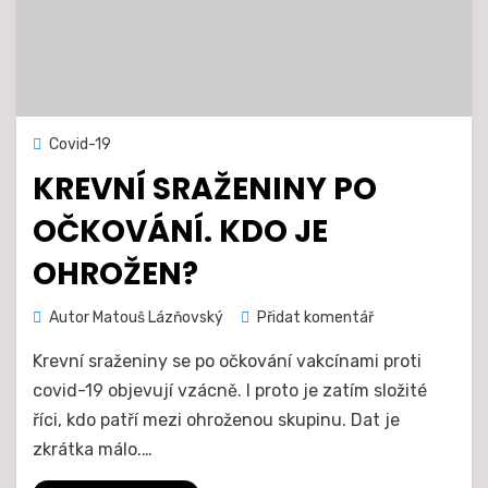
Zveřejněno
22. 4. 2021
Covid-19
dne
KREVNÍ SRAŽENINY PO
OČKOVÁNÍ. KDO JE
OHROŽEN?
na
Autor
Matouš Lázňovský
Přidat komentář
Krevní
Krevní sraženiny se po očkování vakcínami proti
sraženiny
po
covid-19 objevují vzácně. I proto je zatím složité
očkování.
říci, kdo patří mezi ohroženou skupinu. Dat je
Kdo
zkrátka málo.…
je
ohrožen?