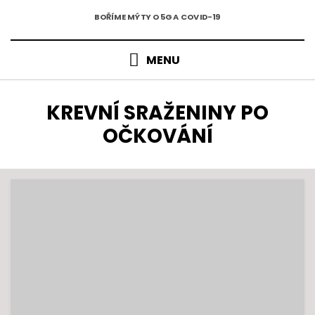
5G A COVID-19
Přejít
BOŘÍME MÝTY O 5G A COVID-19
k
obsahu
MENU
ŠTÍTEK
:
KREVNÍ SRAŽENINY PO
OČKOVÁNÍ