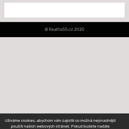
© Realita5G.cz 2020
šablona Amphibious od
TemplatePocket
⋅
Běží na platformě
WordPress
Užíváme cookies, abychom vám zajistili co možná nejsnadnější
použití našich webových stránek. Pokud budete nadále