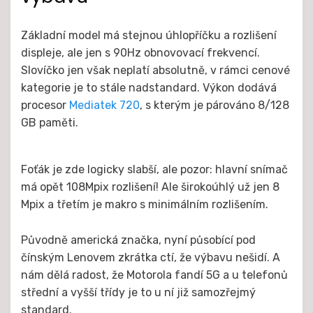
Základní model má stejnou úhlopříčku a rozlišení
displeje, ale jen s 90Hz obnovovací frekvencí.
Slovíčko jen však neplatí absolutně, v rámci cenové
kategorie je to stále nadstandard. Výkon dodává
procesor
Mediatek 720
, s kterým je párováno 8/128
GB paměti.
Foťák je zde logicky slabší, ale pozor: hlavní snímač
má opět 108Mpix rozlišení! Ale širokoúhlý už jen 8
Mpix a třetím je makro s minimálním rozlišením.
Původně americká značka, nyní působící pod
čínským Lenovem zkrátka ctí, že výbavu nešidí. A
nám dělá radost, že Motorola fandí 5G a u telefonů
střední a vyšší třídy je to u ní již samozřejmý
standard.