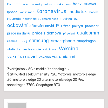
hoax
huawei
Dezinformace
ericsson
dimensity
fake news
Koronavirus
mediatek
iphone
konspirace
modem
Motorola
novinka
nejlevnější 5G smartphone
O2
očkování
očkování covid-19
Pfizer
pokrytí
procesor
qualcomm
práce z domova
práce na dálku
připojení
samsung
smartphone
realme
snapdragon
rozvoj
Vakcína
technologie
statistika
vakcinace
vakcína covid
xiaomi
vakcína mRNA
Zveřejněno v
5G a mobilní technologie
Štítky:
Mediatek Dimensity 720
,
Motorola
,
motorola edge
20
,
motorola edge 20 Lite
,
motorola edge 20 Pro
,
snapdragon 778G
,
Snapdrgon 870