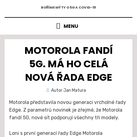
5G A COVID-19
Přejít
BOŘÍME MÝTY O 5G A COVID-19
k
obsahu
MENU
MOTOROLA FANDÍ
5G. MÁ HO CELÁ
NOVÁ ŘADA EDGE
Zveřejněno
Autor
Jan Matura
2. 8. 2021
dne
Motorola představila novou generaci vrcholné řady
Edge. Z parametrů novinek je zřejmé, že Motorola
fandí 5G, nové sít podporují všechny tři modely.
Loni s první generací řady Edge Motorola