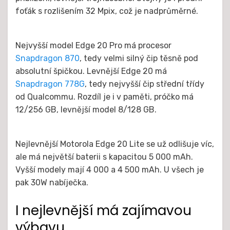
foťák s rozlišením 32 Mpix, což je nadprůměrné.
Nejvyšší model Edge 20 Pro má procesor
Snapdragon 870
, tedy velmi silný čip těsně pod
absolutní špičkou. Levnější Edge 20 má
Snapdragon 778G
, tedy nejvyšší čip střední třídy
od Qualcommu. Rozdíl je i v paměti, próčko má
12/256 GB, levnější model 8/128 GB.
Nejlevnější Motorola Edge 20 Lite se už odlišuje víc,
ale má největší baterii s kapacitou 5 000 mAh.
Vyšší modely mají 4 000 a 4 500 mAh. U všech je
pak 30W nabíječka.
I nejlevnější má zajímavou
výbavu