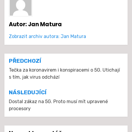
Autor:
Jan Matura
Zobrazit archiv autora: Jan Matura
Navigace
PŘEDCHOZÍ
pro
Tečka za koronavirem i konspiracemi o 5G. Utichají
s tím, jak virus odchází
příspěvek
NÁSLEDUJÍCÍ
Dostal zákaz na 5G. Proto musí mít upravené
procesory