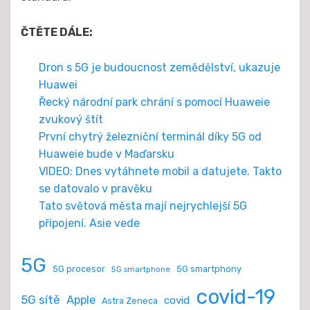
ČTĚTE DÁLE:
Dron s 5G je budoucnost zemědělství, ukazuje
Huawei
Řecký národní park chrání s pomocí Huaweie
zvukový štít
První chytrý železniční terminál díky 5G od
Huaweie bude v Maďarsku
VIDEO: Dnes vytáhnete mobil a datujete. Takto
se datovalo v pravěku
Tato světová města mají nejrychlejší 5G
připojení. Asie vede
5G
5G procesor
5G smartphony
5G smartphone
covid-19
5G sítě
Apple
covid
Astra Zeneca