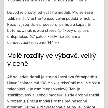
v poměru ceny a výkonu je prostřední model.
Důvod je prostý, od vyššího modelu Pro se zase
tolik neliší. Vlastně to jsou velmi podobné mobily.
Rozdíly jsou tři: v procesoru, paměti a kapacitě
baterie. Jinak je zde stejný špičkový displej s
úhlopříčkou 6,7 palce, FHD+ rozlišením a
obnovovací frekvencí 144 Hz.
Malé rozdíly ve výbavě, velký
v ceně
Až na jeden detail je stejná i sestava fotoaparátů.
Hlavní snímač má 108 Mpix, širokoúhlý má 16 Mpix a
teleobjektiv je osmimegapixelový. Ten je
stabilizovaný a u obou modelů je zde drobný rozdíl
v rozsahu. Dražší model Pro má pětinásobné
přiblížení, levnější trojnásobné. Stejný je i přední