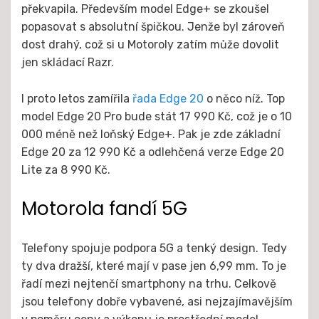
překvapila. Především model Edge+ se zkoušel
popasovat s absolutní špičkou. Jenže byl zároveň
dost drahý, což si u Motoroly zatím může dovolit
jen skládací Razr.
I proto letos zamířila
řada Edge 20
o něco níž. Top
model Edge 20 Pro bude stát 17 990 Kč, což je o 10
000 méně než loňský Edge+. Pak je zde základní
Edge 20 za 12 990 Kč a odlehčená verze Edge 20
Lite za 8 990 Kč.
Motorola fandí 5G
Telefony spojuje podpora 5G a tenký design. Tedy
ty dva dražší, které mají v pase jen 6,99 mm. To je
řadí mezi nejtenčí smartphony na trhu. Celkově
jsou telefony dobře vybavené, asi nejzajímavějším